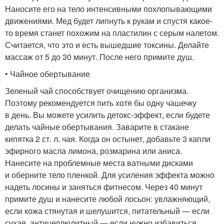
Наносите его на тело интенсивными похлопывающими
движениями. Мед будет липнуть к рукам и спустя какое-
то время станет похожим на пластилин с серым налетом.
Считается, что это и есть вышедшие токсины. Делайте
массаж от 5 до 30 минут. После него примите душ.
• Чайное обертывание
Зеленый чай способствует очищению организма.
Поэтому рекомендуется пить хотя бы одну чашечку
в день. Вы можете усилить детокс-эффект, если будете
делать чайные обер­тывания. Заварите в стакане
кипятка 2 ст. л. чая. Когда он остынет, добавьте 3 капли
эфирного масла лимона, розмарина или аниса.
Нанесите на проблемные места ватными дисками
и оберните тело пленкой. Для усиления эффекта можно
надеть лосины и заняться фитнесом. Через 40 минут
примите душ и нанесите любой лосьон: увлажняющий,
если кожа стянутая и шелушится, питательный — если
сухая, антицеллюлитный — если нужно избавиться