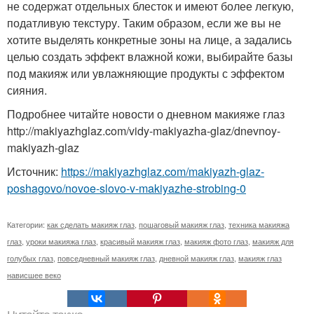
не содержат отдельных блесток и имеют более легкую,
податливую текстуру. Таким образом, если же вы не
хотите выделять конкретные зоны на лице, а задались
целью создать эффект влажной кожи, выбирайте базы
под макияж или увлажняющие продукты с эффектом
сияния.
Подробнее читайте новости о дневном макияже глаз
http://makiyazhglaz.com/vidy-makiyazha-glaz/dnevnoy-
makiyazh-glaz
Источник:
https://makiyazhglaz.com/makiyazh-glaz-
poshagovo/novoe-slovo-v-makiyazhe-strobing-0
Категории:
как сделать макияж глаз
,
пошаговый макияж глаз
,
техника макияжа
глаз
,
уроки макияжа глаз
,
красивый макияж глаз
,
макияж фото глаз
,
макияж для
голубых глаз
,
повседневный макияж глаз
,
дневной макияж глаз
,
макияж глаз
нависшее веко