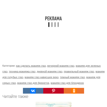
Категории:
как сделать макияж глаз
,
вечерний макияж глаз
,
макияж для зеленых
глаз
,
техника макияжа глаз
,
дневной макияж глаз
,
правильный макияж глаз
,
макияж
для голубых глаз
,
макияж глаз нависшее веко
,
темный макияж глаз
,
макияж для
серых глаз
,
макияж глаз для брюнеток
,
макияж глаз для блондинок
Читайте также