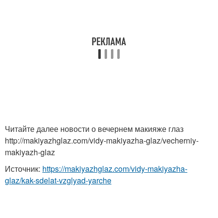
Читайте далее новости о вечернем макияже глаз
http://makiyazhglaz.com/vidy-makiyazha-glaz/vecherniy-
makiyazh-glaz
Источник:
https://makiyazhglaz.com/vidy-makiyazha-
glaz/kak-sdelat-vzglyad-yarche