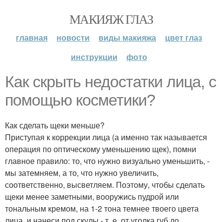
МАКИЯЖ ГЛАЗ
главная
новости
виды макияжа
цвет глаз
инструкции
фото
Кaк скрыть недостатки лица, с
помощью косметики?
Как сделать щеки меньше?
Приступая к коррекции лица (а именно так называется
операция по оптическому уменьшению щек), помни
главное правило: то, что нужно визуально уменьшить, -
мы затемняем, а то, что нужно увеличить,
соответственно, высветляем. Поэтому, чтобы сделать
щеки менее заметными, вооружись пудрой или
тональным кремом, на 1-2 тона темнее твоего цвета
лица, и нанеси под скулы - т. е. от уголка губ до