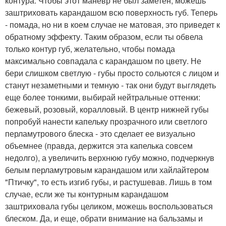
контура. Чтобы этот маневр не был заметен, можешь
заштриховать карандашом всю поверхность губ. Теперь
- помада, но ни в коем случае не матовая, это приведет к
обратному эффекту. Таким образом, если ты обвела
только контур губ, желательно, чтобы помада
максимально совпадала с карандашом по цвету. Не
бери слишком светлую - губы просто сольются с лицом и
станут незаметными и темную - так они будут выглядеть
еще более тонкими, выбирай нейтральные оттенки:
бежевый, розовый, коралловый. В центр нижней губы
попробуй нанести капельку прозрачного или светлого
перламутрового блеска - это сделает ее визуально
объемнее (правда, держится эта капелька совсем
недолго), а увеличить верхнюю губу можно, подчеркнув
белым перламутровым карандашом или хайлайтером
"Птичку", то есть изгиб губы, и растушевав. Лишь в том
случае, если же ты контурным карандашом
заштриховала губы целиком, можешь воспользоваться
блеском. Да, и еще, обрати внимание на бальзамы и