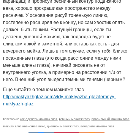
карандаш) и прорисуй ресничный контур подвижного
века, хорошо прокрашивая пространство между
ресничек. У основания рисуй тоненькую линию,
постепенно расширяя ее к концу, но сам хвостик опять
должен быть тонким. Растушуй границы, если ты
делаешь дневной макияж, так подводка будет не
слишком яркой и заметной, или оставь как есть - для
вечернего мейка. Лишь в том случае, если у тебя близко
посаженные глаза (это когда расстояние между ними
меньше длины глаза), начинай рисовать не от
внутреннего уголка, а примерно на расстоянии 1/3 от
него. Внешний угол выдели темными тенями (черным?
Ещё читайте о темном макияже глаз
http://makiyazhglaz.com/vidy-makiyazha-glaz/temnyy-
makiyazh-glaz
Категории:
как сделать макияж глаз
,
темный макияж глаз
,
правильный макияж глаз
,
макияж глаз нависшее веко
,
дневной макияж глаз
,
вечерний макияж глаз