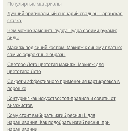
Популярные материалы
Лучший оригинальный сценарий свадьбы - арабская
сказка.
Чем можно заменить пудру. Пудра своими руками:
виды
Макияж под синий костюм. Макияж к синему платью:
самые эффектные образы
Светлое Лето цветотип макияж. Макияж для
цветотипа Лето
Секреты эффективного применения картифлекса в
порошке
Контуринг как искусство: топ-правила и советы от
визажистов
Кому стоит выбирать изгиб ресниц L для
наращивания. Как подобрать изгиб ресниц при
наращивании