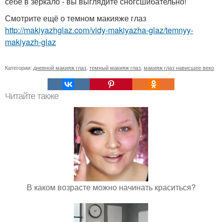
себе в зеркало - вы выглядите сногсшибательно!
Смотрите ещё о темном макияже глаз
http://makiyazhglaz.com/vidy-makiyazha-glaz/temnyy-
makiyazh-glaz
Категории:
дневной макияж глаз
,
темный макияж глаз
,
макияж глаз нависшее веко
Читайте также
В каком возрасте можно начинать краситься?