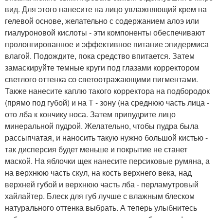
вид. Для этого нанесите на лицо увлажняющий крем на
гелевой основе, желательно с содержанием алоэ или
гиалуроновой кислоты - эти компоненты обеспечивают
пролонгированное и эффективное питание эпидермиса
влагой. Подождите, пока средство впитается. Затем
замаскируйте темные круги под глазами корректором
светлого оттенка со светоотражающими пигментами.
Также нанесите каплю такого корректора на подбородок
(прямо под губой) и на Т - зону (на среднюю часть лица -
ото лба к кончику носа. Затем припудрите лицо
минеральной пудрой. Желательно, чтобы пудра была
рассыпчатая, и наносить такую нужно большой кистью -
так дисперсия будет меньше и покрытие не станет
маской. На яблочки щек нанесите персиковые румяна, а
на верхнюю часть скул, на кость верхнего века, над
верхней губой и верхнюю часть лба - перламутровый
хайлайтер. Блеск для губ лучше с влажным блеском
натурального оттенка выбрать. А теперь улыбнитесь