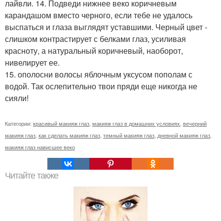
лайвли. 14. Подведи нижнее веко коричневым
карандашом вместо черного, если тебе не удалось
выспаться и глаза выглядят уставшими. Черный цвет -
слишком контрастирует с белками глаз, усиливая
красноту, а натуральный коричневый, наоборот,
нивелирует ее.
15. ополосни волосы яблочным уксусом пополам с
водой. Так ослепительно твои пряди еще никогда не
сияли!
Категории:
красивый макияж глаз
,
макияж глаз в домашних условиях
,
вечерний
макияж глаз
,
как сделать макияж глаз
,
темный макияж глаз
,
дневной макияж глаз
,
макияж глаз нависшее веко
Читайте также