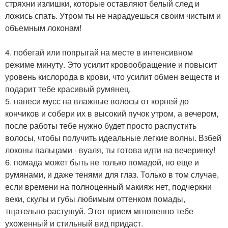
стряхни излишки, которые оставляют белый след и
ложись спать. Утром ты не нарадуешься своим чистым и
объемным локонам!
4. побегай или попрыгай на месте в интенсивном
режиме минуту. Это усилит кровообращение и повысит
уровень кислорода в крови, что усилит обмен веществ и
подарит тебе красивый румянец.
5. нанеси мусс на влажные волосы от корней до
кончиков и собери их в высокий пучок утром, а вечером,
после работы тебе нужно будет просто распустить
волосы, чтобы получить идеальные легкие волны. Взбей
локоны пальцами - вуаля, ты готова идти на вечеринку!
6. помада может быть не только помадой, но еще и
румянами, и даже тенями для глаз. Только в том случае,
если времени на полноценный макияж нет, подчеркни
веки, скулы и губы любимым оттенком помады,
тщательно растушуй. Этот прием мгновенно тебе
ухоженный и стильный вид придаст.