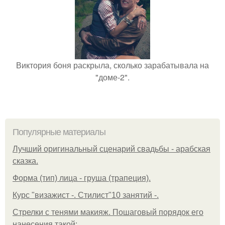
Виктория боня раскрыла, сколько зарабатывала на
"доме-2".
Популярные материалы
Лучший оригинальный сценарий свадьбы - арабская
сказка.
Форма (тип) лица - груша (трапеция).
Курс "визажист -. Стилист"10 занятий -.
Стрелки с тенями макияж. Пошаговый порядок его
нанесения такой: