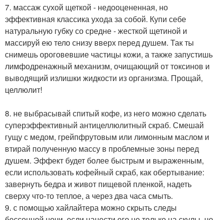
7. массаж сухой щеткой - недооцененная, но
эффективная классика ухода за собой. Купи себе
натуральную губку со средне - жесткой щетиной и
массируй ею тело снизу вверх перед душем. Так ты
снимешь ороговевшие частицы кожи, а также запустишь
лимфодренажный механизм, очищающий от токсинов и
выводящий излишки жидкости из организма. Прощай,
целлюлит!
8. не выбрасывай спитый кофе, из него можно сделать
суперэффективный антицеллюлитный скраб. Смешай
гущу с медом, грейпфрутовым или лимонным маслом и
втирай полученную массу в проблемные зоны перед
душем. Эффект будет более быстрым и выраженным,
если использовать кофейный скраб, как обертывание:
завернуть бедра и живот пищевой пленкой, надеть
сверху что-то теплое, а через два часа смыть.
9. с помощью хайлайтера можно скрыть следы
бессонной ночи, если нанести его не только на скулы, но