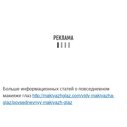
Больше информационных статей о повседневном
макияже глаз
http://makiyazhglaz.com/vidy-makiyazha-
glaz/povsednevnyy-makiyazh-glaz