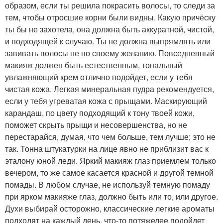
образом, если ты решила покрасить волосы, то следи за
тем, чтобы отросшие корни были видны. Какую причёску
ты бы не захотела, она должна быть аккуратной, чистой,
и подходящей к случаю. Ты не должна выпрямлять или
завивать волосы не по своему желанию. Повседневный
макияж должен быть естественным, тональный
увлажняющий крем отлично подойдет, если у тебя
чистая кожа. Легкая минеральная пудра рекомендуется,
если у тебя угреватая кожа с прыщами. Маскирующий
карандаш, по цвету подходящий к тону твоей кожи,
поможет скрыть прыщи и несовершенства, но не
перестарайся, думая, что чем больше, тем лучше; это не
так. Тонна штукатурки на лице явно не приблизит вас к
эталону юной леди. Яркий макияж глаз приемлем только
вечером, то же самое касается красной и другой темной
помады. В любом случае, не используй темную помаду
при ярком макияже глаз, должно быть или то, или другое.
Духи выбирай осторожно, классические легкие ароматы
подходят на каждый день, что-то потяжелее подойдет