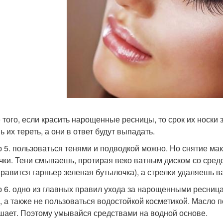
 того, если красить нарощенные ресницы, то срок их носки 
 их тереть, а они в ответ будут выпадать.
 5. пользоваться тенями и подводкой можно. Но снятие мак
чки. Тени смываешь, протирая веко ватным диском со сред
нравится гарньер зеленая бутылочка), а стрелки удаляешь 
 6. одно из главных правил ухода за нарощенными ресницам
, а также не пользоваться водостойкой косметикой. Масло
шает. Поэтому умывайся средствами на водной основе.