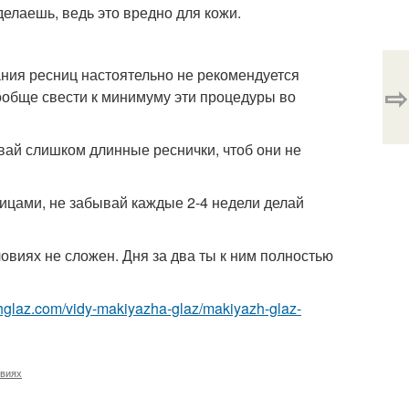
делаешь, ведь это вредно для кожи.
ания ресниц настоятельно не рекомендуется
⇨
ообще свести к минимуму эти процедуры во
ивай слишком длинные реснички, чтоб они не
ицами, не забывай каждые 2-4 недели делай
виях не сложен. Дня за два ты к ним полностью
zhglaz.com/vidy-makiyazha-glaz/makiyazh-glaz-
овиях