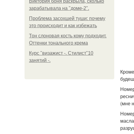
Виктория боня раскрыла, сколько
зарабатывала на "доме-2".
Проблема засохшей туши: почему
это происходит и как избежать
Тон слоновая кость кому подходит.
Оттенки тонального крема
Курс "визажист -. Стилист"10
занятий -.
Кроме
будешь
Номер
ресни
(мне 
Номер
масла
разру