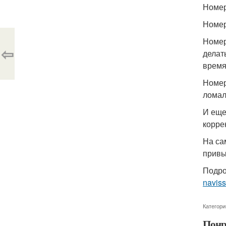
Номер
Номер
Номер
⇦
делат
время
Номер
ломал
И еще
корре
На са
привы
Подро
navis
Категори
Понр