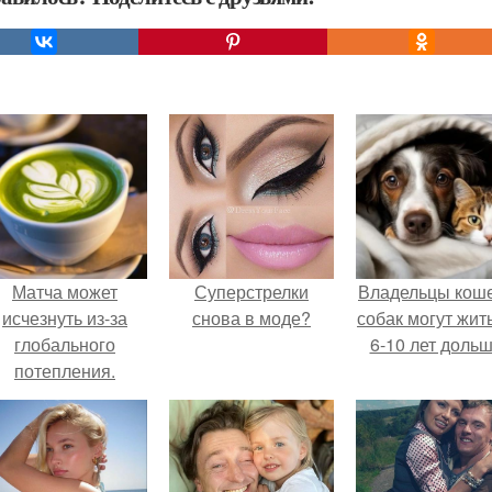
Матча может
Суперстрелки
Владельцы коше
исчезнуть из-за
снова в моде?
собак могут жит
глобального
6-10 лет дольш
потепления.