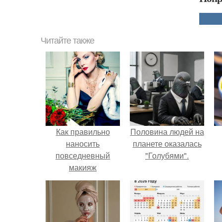
Читайте также
Как правильно
Половина людей на
наносить
планете оказалась
повседневный
"Голубями".
макияж
блондинкам, и
какие тени
подходят для
голубых глаз -