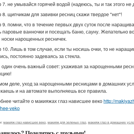
 7. не умывайся горячей водой (надеюсь, ты и так этого не 
 8. щипчикам для завивки ресниц скажи твердое "нет"!
 9. помни, что в течение первых двух суток после наращив
ь паровые ванночки и посещать баню, сауну. Желательно в
 носки нарощенных ресничек.
 10. Лишь в том случае, если ты носишь очки, то не наращ
ись, постоянно задеваясь за стекла.
 один очень важный совет: ухаживая за нарощенными ресн
кцию!
мом деле, уход за нарощенными ресницами в домашних усло
каешь и на автомате выполняешь все правила.
бнее читайте о макияжах глаз нависшее веко
http://makiya
shee-veko
и:
макияж глаз нависшее веко
,
макияж для зеленых глаз
,
макияж глаз в домашних усл
авилось? Поделитесь с друзьями!