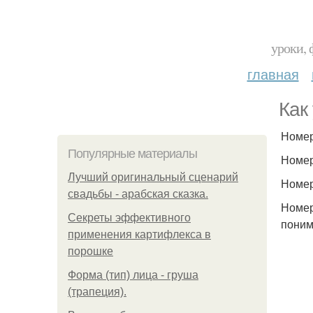
уроки, 
главная
Как
Номер
Популярные материалы
Номер
Лучший оригинальный сценарий
Номер
свадьбы - арабская сказка.
Номер
Секреты эффективного
поним
применения картифлекса в
порошке
Форма (тип) лица - груша
(трапеция).