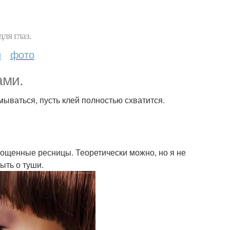
ля глаз.
и
фото
ами.
мываться, пусть клей полностью схватится.
рощенные ресницы. Теоретически можно, но я не
ыть о туши.