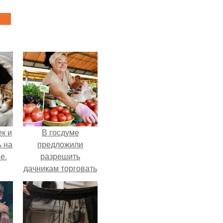
к и
В госдуме
ь на
предложили
е.
разрешить
дачникам торговать
своей
сельхозпродукцией
в людных местах.