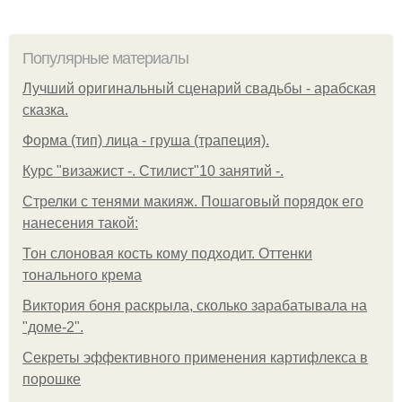
Популярные материалы
Лучший оригинальный сценарий свадьбы - арабская
сказка.
Форма (тип) лица - груша (трапеция).
Курс "визажист -. Стилист"10 занятий -.
Стрелки с тенями макияж. Пошаговый порядок его
нанесения такой:
Тон слоновая кость кому подходит. Оттенки
тонального крема
Виктория боня раскрыла, сколько зарабатывала на
"доме-2".
Секреты эффективного применения картифлекса в
порошке