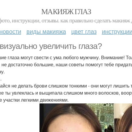
МАКИЯЖ ГЛАЗ
фото, инструкции, отзывы. как правильно сделать макияж д
новости
виды макияжа
цвет глаз
инструкци
 визуально увеличить глаза?
ие глаза могут свести с ума любого мужчину. Внимание! Тол
и не достаточно большие, наши советы помогут тебе придат
ну.
.
райся не делать брови слишком тонкими - они могут лишить 
же ты увлеклась и выщипала слишком много волосков, воор
е участки легкими движениями.