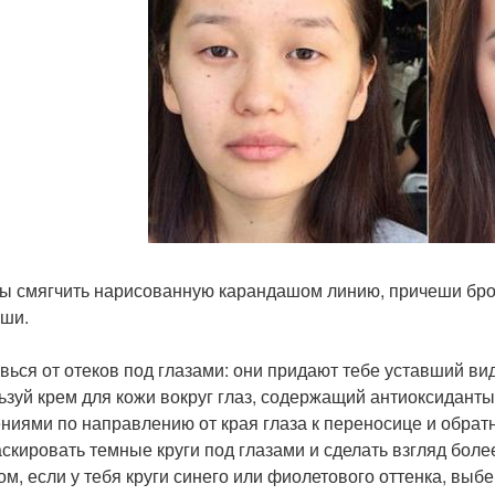
бы смягчить нарисованную карандашом линию, причеши бро
уши.
авься от отеков под глазами: они придают тебе уставший ви
ьзуй крем для кожи вокруг глаз, содержащий антиоксидан
ниями по направлению от края глаза к переносице и обратн
аскировать темные круги под глазами и сделать взгляд бол
ом, если у тебя круги синего или фиолетового оттенка, выб