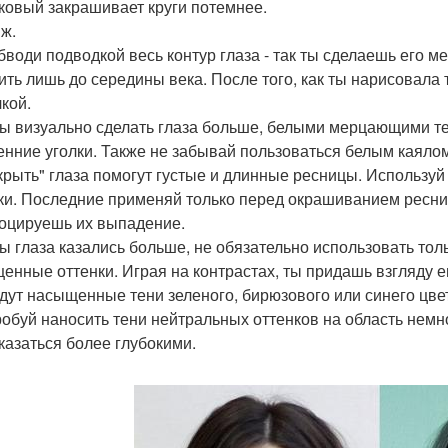
ковый закрашивает круги потемнее.
ж.
обводи подводкой весь контур глаза - так ты сделаешь его 
ить лишь до середины века. После того, как ты нарисовала
чкой.
бы визуально сделать глаза больше, белыми мерцающими те
енние уголки. Также не забывай пользоваться белым каялом 
скрыть" глаза помогут густые и длинные ресницы. Использу
ки. Последние применяй только перед окрашиванием ресни
оцируешь их выпадение.
бы глаза казались больше, не обязательно использовать тол
енные оттенки. Играя на контрастах, ты придашь взгляду 
дут насыщенные тени зеленого, бирюзового или синего цве
робуй наносить тени нейтральных оттенков на область немно
 казаться более глубокими.