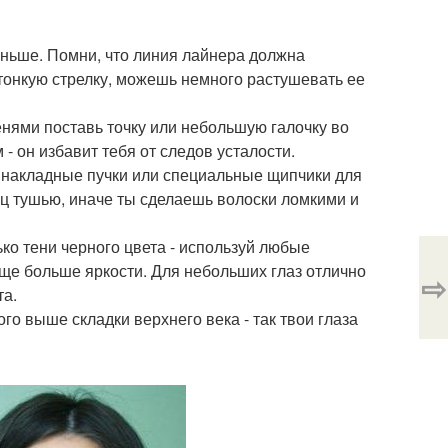
меньше. Помни, что линия лайнера должна
 тонкую стрелку, можешь немного растушевать ее
нями поставь точку или небольшую галочку во
- он избавит тебя от следов усталости.
й накладные пучки или специальные щипчики для
ц тушью, иначе ты сделаешь волоски ломкими и
ько тени черного цвета - используй любые
еще больше яркости. Для небольших глаз отлично
⇨
та.
го выше складки верхнего века - так твои глаза