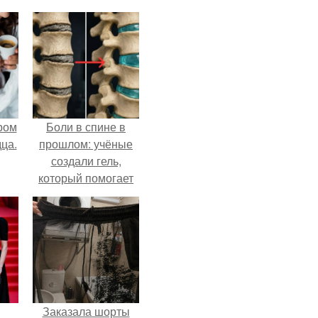
ром
Боли в спине в
ца.
прошлом: учёные
создали гель,
который помогает
восстанавливать
межпозвоночные
диски.
Заказала шорты