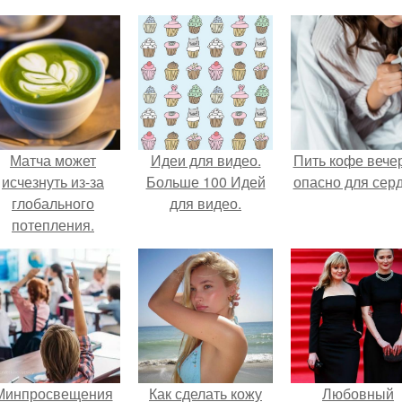
Матча может
Идеи для видео.
Пить кофе вече
исчезнуть из-за
Больше 100 Идей
опасно для серд
глобального
для видео.
потепления.
Минпросвещения
Как сделать кожу
Любовный