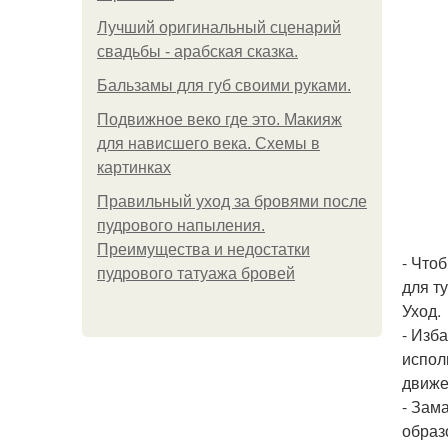
Лучший оригинальный сценарий
свадьбы - арабская сказка.
Бальзамы для губ своими руками.
Подвижное веко где это. Макияж
для нависшего века. Схемы в
картинках
Правильный уход за бровями после
пудрового напыления.
Преимущества и недостатки
- Что
пудрового татуажа бровей
для т
Уход.
- Изб
испол
движе
- Зам
образ