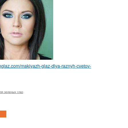
zhglaz.com/makiyazh-glaz-dlya-raznyh-cvetov-
ля зеленых глаз