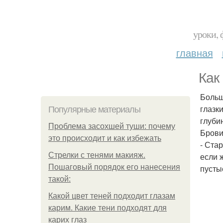
уроки, 
главная
Как
Больш
глазк
Популярные материалы
глуби
Проблема засохшей туши: почему
Брови
это происходит и как избежать
- Ста
Стрелки с тенями макияж.
если 
Пошаговый порядок его нанесения
пусты
такой:
Какой цвет теней подходит глазам
карим. Какие тени подходят для
карих глаз