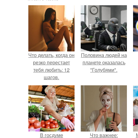
Что делать, когда он
Половина людей на
резко перестает
планете оказалась
тебя любить: 12
"Голубями".
шагов.
В госдуме
Что важнее: