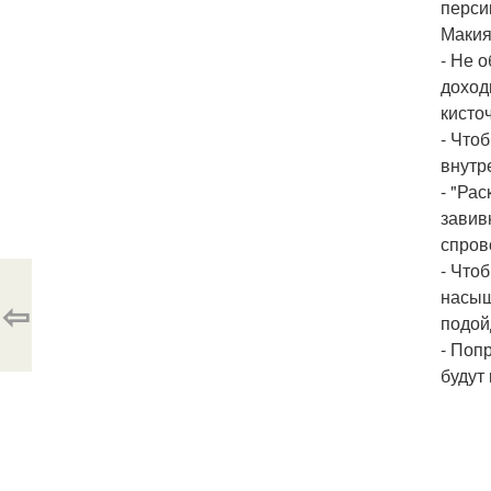
перси
Макия
- Не 
доход
кисто
- Что
внутр
- "Ра
завив
спров
- Что
насыщ
⇦
подой
- Поп
будут