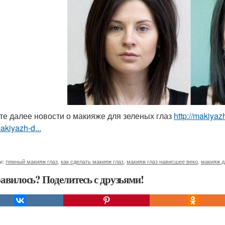
те далее новости о макияже для зеленых глаз
http://makiya
akiyazh-d...
и:
темный макияж глаз
,
как сделать макияж глаз
,
макияж глаз нависшее веко
,
макияж д
авилось? Поделитесь с друзьями!