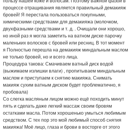
пользу нашей коже и волосам. Поэтому важной фазой в
процессе отращивания является правильный демакияж
бровей! Я перестала пользоваться покупными,
химическими средствами для демакияжа (молочком,
двухфазными средствами и т. д. . Очищали они хорошо,
но иной раз я могла заметить на ватном диске парочку
маленьких волосков с бровей или ресниц. В тот момент
я Полностью перешла на демакияж миндальным маслом
не только бровей, но и всего лица.
Процедура такова: Смачиваем ватный диск водой
(выжимаем излишки влаги) , пропитываем миндальным
маслом и приступаем к снятию макияжа. Снимать
макияж сухим ватным диском будет проблематично, я
пробовала)
Со слегка масляным лицом можно ещё походить минут
пять и сделать даже легкий массаж своим бровям
остатками масла. Потом хорошенько умыться любимым
средством. С тех пор это мой любимый способ снятия
макияжа! Моё лицо, глаза и брови в восторге от этого