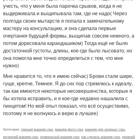
учесть, что у меня была парочка срывов, когда я не
выдерживала и выщипывала там, где не надо( Через
полгода своих мытарств я попала к замечательному
мастеру на консультацию, и она сделала первые
очертания будущей формы, выщипав совсем немного, а
потом дорисовала карандашиком) Тогда ещё не было
достаточной густоты, длины, кое-где было лысовато, но
она помогла мне точно определиться с тем, что мне
нужно)
Мне нравится то, что я имею сейчас) Брови стали шире,
гуще, крепче, Темнее. Я до сих пор стремлюсь к идеалу,
так как имеются некоторые несовершенства, которые я
бы хотела исправить, и я кое-где недавно нашалила с
пинцетом! Но мой опыт показал, что всё осуществимо,
поэтому я не волнуюсь и верю в лучшее)
Категории:
темный макияж глаз
,
макияж фото глаз
,
макияж для зеленых глаз
,
вечерний макияж глаз
,
правильный макияж глаз
,
как сделать макияж глаз
,
дневной