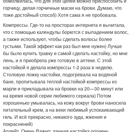
обмолвилась, что для этих целей можно приспособить и
горчицу, делая горчичные маски на брови. Думаю, что
тоже достойный способ) Хотя сама я не пробовала.
Компрессы. Где-то на просторах интернета я вычитала,
что с помощью календулы борются с выпадением волос,
а также используют, чтобы сделать волосы более
густыми. Такой эффект как раз был мне нужен) Лучше
бы было купить травку и самой сделать настойку, но мне
лень, и я приобрела уже готовую в аптеке. С этой
настойкой я делала компрессы 1-2 раза в неделю.
Столовую ложку настойки, подогревала на водяной
бане, пропитывала теплой настойкой компрессы из
марли и прикладывала на бровки на 20—30 минут или
на время новой серии любимого сериала) Потом
хорошенько умывалась, на кожу вокруг брови наносила
питательный крем, а на веки любимый успокаивающий
гель. И всё прекрасно, никакого зуда, жжения и
покраснений)
Апдейт. Очень Важно: данная настойка ооочень