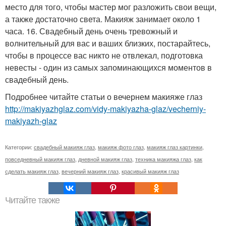
место для того, чтобы мастер мог разложить свои вещи,
а также достаточно света. Макияж занимает около 1
часа. 16. Свадебный день очень тревожный и
волнительный для вас и ваших близких, постарайтесь,
чтобы в процессе вас никто не отвлекал, подготовка
невесты - один из самых запоминающихся моментов в
свадебный день.
Подробнее читайте статьи о вечернем макияже глаз
http://makiyazhglaz.com/vidy-makiyazha-glaz/vecherniy-
makiyazh-glaz
Категории:
свадебный макияж глаз
,
макияж фото глаз
,
макияж глаз картинки
,
повседневный макияж глаз
,
дневной макияж глаз
,
техника макияжа глаз
,
как
сделать макияж глаз
,
вечерний макияж глаз
,
красивый макияж глаз
Читайте также