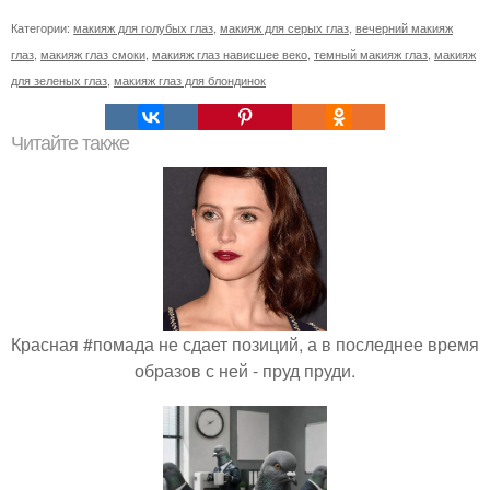
Категории:
макияж для голубых глаз
,
макияж для серых глаз
,
вечерний макияж
глаз
,
макияж глаз смоки
,
макияж глаз нависшее веко
,
темный макияж глаз
,
макияж
для зеленых глаз
,
макияж глаз для блондинок
Читайте также
Красная #помада не сдает позиций, а в последнее время
образов с ней - пруд пруди.