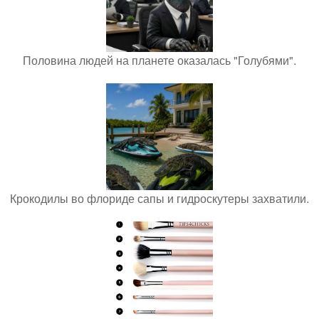
Половина людей на планете оказалась "Голубями".
Крокодилы во флориде сапы и гидроскутеры захватили.