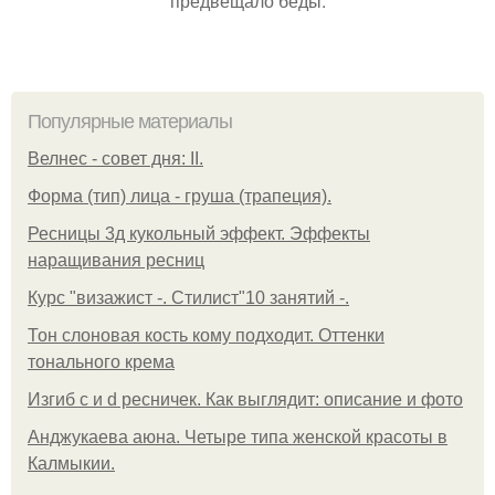
предвещало беды.
Популярные материалы
Велнес - совет дня: II.
Форма (тип) лица - груша (трапеция).
Ресницы 3д кукольный эффект. Эффекты
наращивания ресниц
Курс "визажист -. Стилист"10 занятий -.
Тон слоновая кость кому подходит. Оттенки
тонального крема
Изгиб c и d ресничек. Как выглядит: описание и фото
Анджукаева аюна. Четыре типа женской красоты в
Калмыкии.