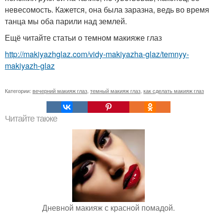
невесомость. Кажется, она была заразна, ведь во время
танца мы оба парили над землей.
Ещё читайте статьи о темном макияже глаз
http://makiyazhglaz.com/vidy-makiyazha-glaz/temnyy-
makiyazh-glaz
Категории:
вечерний макияж глаз
,
темный макияж глаз
,
как сделать макияж глаз
Читайте также
Дневной макияж с красной помадой.