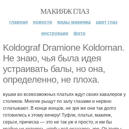
МАКИЯЖ ГЛАЗ
главная
новости
виды макияжа
цвет глаз
инструкции
фото
Koldograf Dramione Koldoman.
Не знаю, чья была идея
устраивать балы, но она,
определенно, не плоха.
вушки во всевозможных платьях ждут своих кавалеров у
столиков. Многие рыщут по залу глазами и нервно
сглатывают. В конце концов, не зря же они так долго
готовились к этому вечеру! Туфли, платья, макияж,
серьги, прическа — это не так уж и просто, и им бы
крайне не хотелось, чтобы всё оказалось зря. От толпы