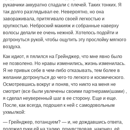
рукавчики аккуратно спадали с плечей. Таких тонких. Я
так долго разглядывал ее. Невероятно, но она
завораживала, притягивало своей легкостью и
хрупкостью. Неброский макияж и собранные наверху
волосы делали ее очень нежной. Хотелось подойти и
дотронуться рукой, чтобы ощутить эту прослойку мягкого
воздуха.
Как идиот, я пялился на Грейнджер, что мне явно было
не позволено. Но нравы изменились, жизнь изменилась.
Я не привык себе в чем-либо отказывать, тем более в
желании дотронуться до чего-то легкого и космического.
Осмотревшись вокруг и поняв, что никто на меня не
смотрит (все были увлечены своими партнерами(шами) ,
я сделал неуверенный шаг в ее сторону. Еще и еще.
После, как всегда, подошел к ней с самодовольным
ухмылкой:
— Грейнджер, потанцуем? — и, не дождавшись ответа,
положил руки ей на талию, почувствовав, наконец, её