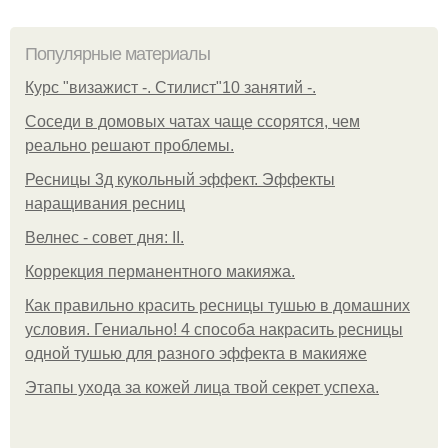
Популярные материалы
Курс "визажист -. Стилист"10 занятий -.
Соседи в домовых чатах чаще ссорятся, чем
реально решают проблемы.
Ресницы 3д кукольный эффект. Эффекты
наращивания ресниц
Велнес - совет дня: II.
Коррекция перманентного макияжа.
Как правильно красить ресницы тушью в домашних
условия. Гениально! 4 способа накрасить ресницы
одной тушью для разного эффекта в макияже
Этапы ухода за кожей лица твой секрет успеха.