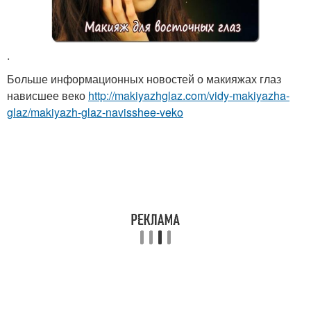
.
Больше информационных новостей о макияжах глаз
нависшее веко
http://makiyazhglaz.com/vidy-makiyazha-
glaz/makiyazh-glaz-navisshee-veko