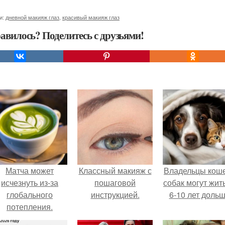
и:
дневной макияж глаз
,
красивый макияж глаз
авилось? Поделитесь с друзьями!
Матча может
Классный макияж с
Владельцы коше
исчезнуть из-за
пошаговой
собак могут жит
глобального
инструкцией.
6-10 лет дольш
потепления.