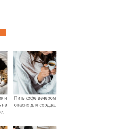
к и
Пить кофе вечером
ь на
опасно для сердца.
е.