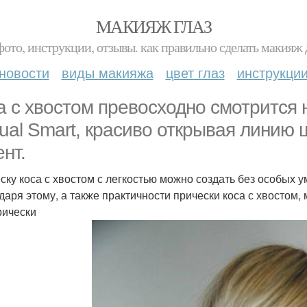
МАКИЯЖ ГЛАЗ
фото, инструкции, отзывы. как правильно сделать макияж д
новости
виды макияжа
цвет глаз
инструкци
а с хвостом превосходно смотрится 
ual Smart, красиво открывая линию 
ент.
ску коса с хвостом с легкостью можно создать без особых 
даря этому, а также практичности прически коса с хвосто
рически