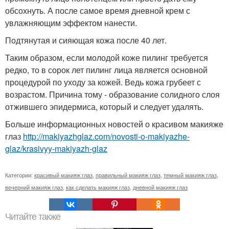
обсохнуть. А после самое время дневной крем с
увлажняющим эффектом нанести.
Подтянутая и сияющая кожа после 40 лет.
Таким образом, если молодой коже пилинг требуется
редко, то в сорок лет пилинг лица является основной
процедурой по уходу за кожей. Ведь кожа грубеет с
возрастом. Причина тому - образование солидного слоя
отжившего эпидермиса, который и следует удалять.
Больше информационных новостей о красивом макияже
глаз
http://makiyazhglaz.com/novosti-o-makiyazhe-
glaz/krasivyy-makiyazh-glaz
Категории:
красивый макияж глаз
,
правильный макияж глаз
,
темный макияж глаз
,
вечерний макияж глаз
,
как сделать макияж глаз
,
дневной макияж глаз
Читайте также