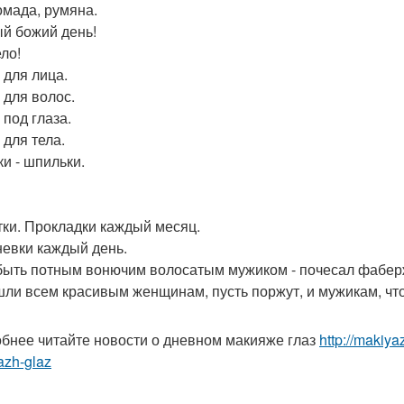
помада, румяна.
й божий день!
ло!
 для лица.
 для волос.
 под глаза.
 для тела.
ки - шпильки.
тки. Прокладки каждый месяц.
евки каждый день.
быть потным вонючим волосатым мужиком - почесал фабер
ли всем красивым женщинам, пусть поржут, и мужикам, что
бнее читайте новости о дневном макияже глаз
http://makiy
azh-glaz