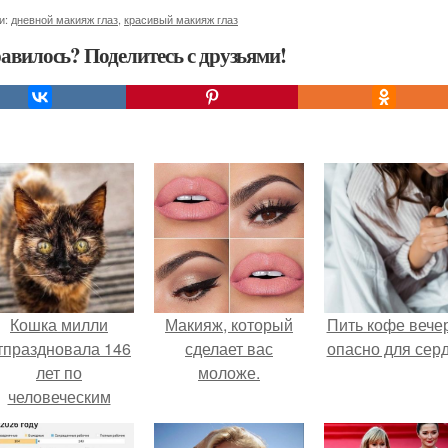
и:
дневной макияж глаз
,
красивый макияж глаз
авилось? Поделитесь с друзьями!
Кошка милли
Макияж, который
Пить кофе вече
тпраздновала 146
сделает вас
опасно для серд
лет по
моложе.
человеческим
Меркам и
претендует на