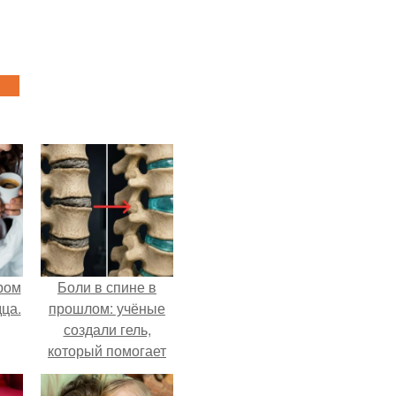
ром
Боли в спине в
ца.
прошлом: учёные
создали гель,
который помогает
восстанавливать
межпозвоночные