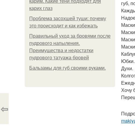
карим. Какие тени подходят для
губ, 
карих глаз
Кажды
Надое
Проблема засохшей туши: почему
Маски
это происходит и как избежать
Маски
Правильный уход за бровями после
Маски
пудрового напыления.
Маски
Преимущества и недостатки
Каблу
пудрового татуажа бровей
Юбки.
Духи.
Бальзамы для губ своими руками.
Колго
Ежедн
Хочу 
Переш
⇦
Подро
makiy