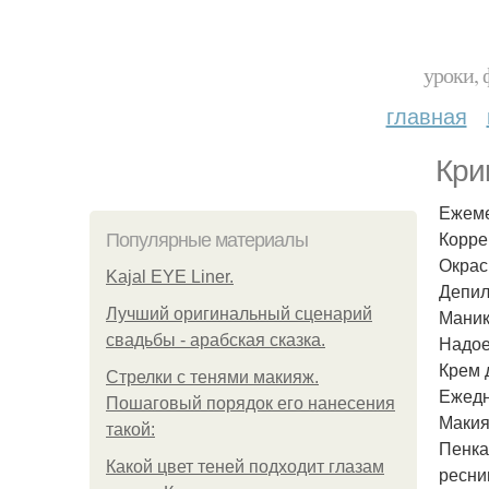
уроки, 
главная
Кри
Ежеме
Корре
Популярные материалы
Окрас
Kajal EYE Liner.
Депил
Лучший оригинальный сценарий
Маник
свадьбы - арабская сказка.
Надое
Крем 
Стрелки с тенями макияж.
Ежедн
Пошаговый порядок его нанесения
Макия
такой:
Пенка
Какой цвет теней подходит глазам
ресни