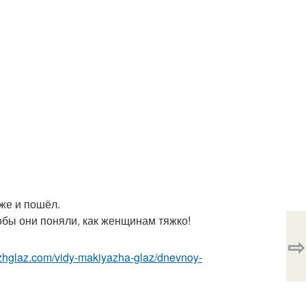
же и пошёл.
бы они поняли, как женщинам тяжко!
⇨
azhglaz.com/vidy-makiyazha-glaz/dnevnoy-