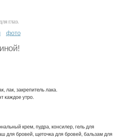
ля глаз.
и
фото
иной!
, лак, закрепитель лака.
нт каждое утро.
ональный крем, пудра, консилер, гель для
даш для бровей, щеточка для бровей, бальзам для