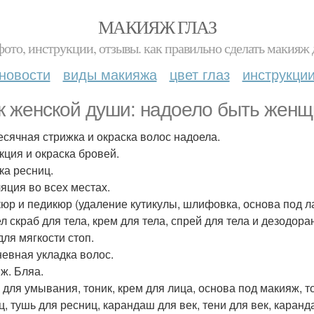
МАКИЯЖ ГЛАЗ
фото, инструкции, отзывы. как правильно сделать макияж д
новости
виды макияжа
цвет глаз
инструкци
к женской души: надоело быть женщ
сячная стрижка и окраска волос надоела.
кция и окраска бровей.
ка ресниц.
яция во всех местах.
юр и педикюр (удаление кутикулы, шлифовка, основа под лак
л скраб для тела, крем для тела, спрей для тела и дезодора
для мягкости стоп.
евная укладка волос.
ж. Бляа.
 для умывания, тоник, крем для лица, основа под макияж, т
ц, тушь для ресниц, карандаш для век, тени для век, каран