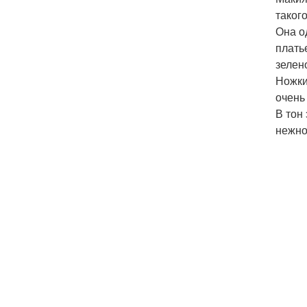
такого
Она о
плать
зелен
Ножки
очень
В тон
нежно