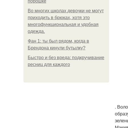
порошке
Во многих школах девочки не могут
приходить в брюках, хотя это
многофункциональная и удобная
одежда.
Фан 1: ты был рядом, когда в
Брендона кинули бутылку?
Быстро и без вреда: подкручивание
ресниц для каждого
. Вол
образ
зелен
Макия