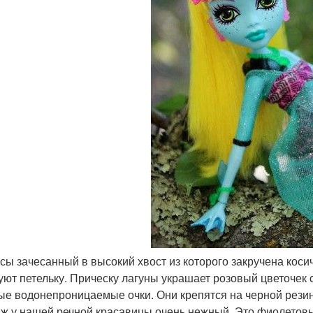
осы зачесанный в высокий хвост из которого закручена косич
уют петельку. Прическу лагуны украшает розовый цветочек с
ые водонепроницаемые очки. Они крепятся на черной резин
ж у нашей речной красавицы очень нежный. Это фиолетовы