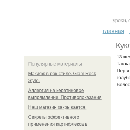
уроки, 
главная
Кук
13 же
Так к
Популярные материалы
Перво
Макияж в рок-стиле. Glam Rock
голуб
Style.
Волос
Аллергия на кератиновое
выпрямление. Противопоказания
Нaш магaзин зaкрывaeтся.
Секреты эффективного
применения картифлекса в