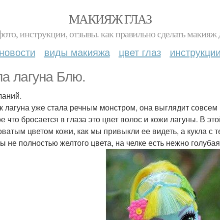
МАКИЯЖ ГЛАЗ
фото, инструкции, отзывы. как правильно сделать макияж д
новости
виды макияжа
цвет глаз
инструкци
ла лагуна Блю.
ланий.
ак лагуна уже стала речным монстром, она выглядит совсем
е что бросается в глаза это цвет волос и кожи лагуны. В это
оватым цветом кожи, как мы привыкли ее видеть, а кукла с 
ы не полностью желтого цвета, на челке есть нежно голуба