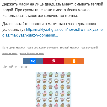
Держать маску на лице двадцать минут, смывать теплой
водой. При сухом типе кожи вместо белка можно
использовать такое же количество желтка.
Далее читайте новости о макияжах глаз в домашних
условиях тут
http://makiyazhglaz.com/novosti-o-makiyazhe-
glaz/makiyazh-glaz-v-domashn...
Категории:
макияж глаз в домашних условиях
,
темный макияж глаз
,
вечерний
макияж глаз
,
дневной макияж глаз
Читайте также