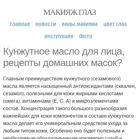
МАКИЯЖ ГЛАЗ
главная
новости
виды макияжа
цвет глаз
инструкции
фото
Кунжутное масло для лица,
рецепты домашних масок?
Главным преимуществом кунжутного (сезамового)
масла является насыщенный антиоксидантами (сквален,
сезамол), полезными для кожи жирными кислотами
(омега), витаминами (Е, C, A) и микроэлементами
состав. Концентрация такого большого разнообразия
важнейших для кожи компонентов в составе кунжутного
масла делает его универсальным средством ухода за
любым типом кожи. Особенно оно будет полезным и
необходимым обладательницам чрезмерно сухой и