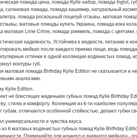
ническая помада цена, помада Kylie набор, помада Inglot, 
а, сатиновая помада, помада кашемир, натуральный космет
алитра, помада роскошный поцелуй отзывы, матовая помада
 отзывы, матовые помады купить Украина, помада кока кола
а матовая Lime Crime, помада риммель, помада с цветами, п
стическая надежность. Устойчива к жидкости, питанию и ко
ктировать мейкап после каждого приема пищи, ведь помада 
опулярные оттенки в одной коллекции водянистых помад, к
ркнут контуры губ.
 матовая помада Birthday Kylie Edition не скатывается и не 
евыми аналогами.
ay Kylie Edition.
ект не блестящих жиденьких губных помад Kylie Birthday Edi
тву, стилю и комфорту. Коллекция из 6-ти наиболее популя
т губам, отличаются особенной стойкостью, делают губки с
л универсальности и чувства вкуса.
 из 6 матовых водянистых губных помад Kylie Birthday Edit
менности. Применяйте для ночного и дневного мейкапа - п