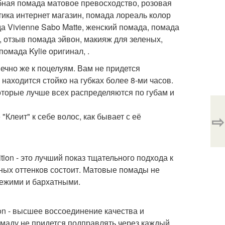
губная помада матовое превосходство, розовая
ика интернет магазин, помада лореаль колор
 Vivienne Sabo Matte, женский помада, помада
, отзыв помада эйвон, макияж для зеленых,
омада Kylie оригинал, .
нечно же к поцелуям. Вам не придется
находится стойко на губках более 8-ми часов.
оторые лучше всех распределяются по губам и
"Клеит" к себе волос, как бывает с её
⇨
tion - это лучший показ тщательного подхода к
рных оттенков состоит. Матовые помады не
вежими и бархатными.
ion - высшее воссоединение качества и
омаду не придется подправлять через каждый