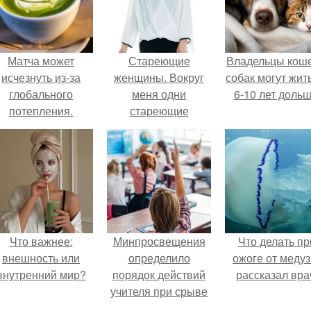
Матча может
Стареющие
Владельцы коше
исчезнуть из-за
женщины. Вокруг
собак могут жит
глобального
меня одни
6-10 лет дольш
потепления.
стареющие
женщины.
Что важнее:
Минпросвещения
Что делать пр
внешность или
определило
ожоге от медуз
внутренний мир?
порядок действий
рассказал вра
учителя при срыве
урока.