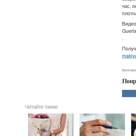
час, 
плотн
Видео
Guerl
.
Получ
makiy
Категори
Понр
Читайте также