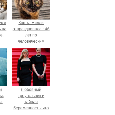
к и
Кошка милли
ь на
отпраздновала 146
е.
лет по
человеческим
Меркам и
претендует на
звание самой
старой в мире.
и
Любовный
ы,
треугольник и
ч.
тайная
беременность: что
скрывает