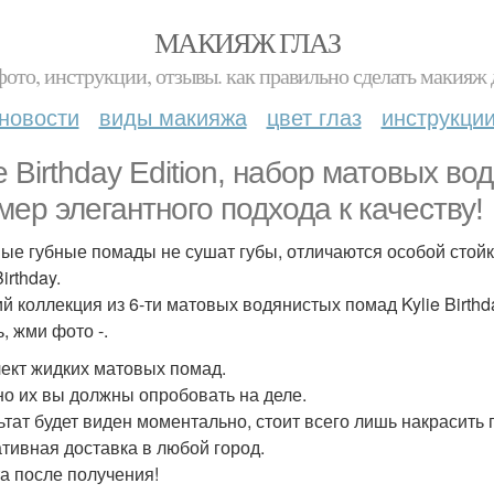
МАКИЯЖ ГЛАЗ
фото, инструкции, отзывы. как правильно сделать макияж д
новости
виды макияжа
цвет глаз
инструкци
ie Birthday Edition, набор матовых в
мер элегантного подхода к качеству!
ые губные помады не сушат губы, отличаются особой стойк
Birthday.
й коллекция из 6-ти матовых водянистых помад Kylie Birthd
, жми фото -.
ект жидких матовых помад.
о их вы должны опробовать на деле.
ьтат будет виден моментально, стоит всего лишь накрасить 
тивная доставка в любой город.
а после получения!