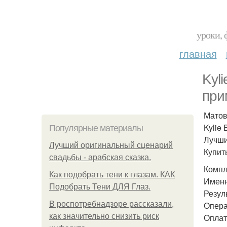
уроки, 
главная
Kyl
при
Матов
Kylie 
Популярные материалы
Лучши
Лучший оригинальный сценарий
Купить
свадьбы - арабская сказка.
Компл
Как подобрать тени к глазам. КАК
Именн
Подобрать Тени ДЛЯ Глаз.
Резул
В роспотребнадзоре рассказали,
Опера
как значительно снизить риск
Оплат