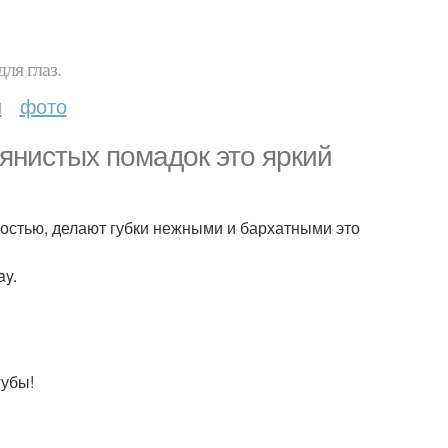
ля глаз.
и
фото
одянистых помадок это яркий
остью, делают губки нежными и бархатными это
ay.
губы!