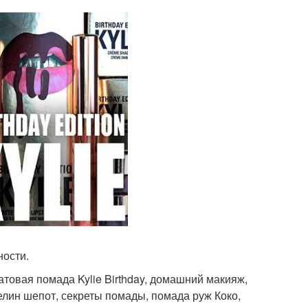
ности.
матовая помада Kylie Birthday, домашний макияж,
елин шепот, секреты помады, помада руж Коко,