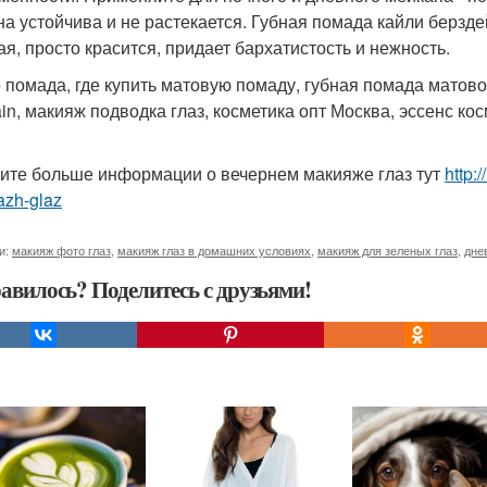
она устойчива и не растекается. Губная помада кайли берзд
ая, просто красится, придает бархатистость и нежность.
 помада, где купить матовую помаду, губная помада матово
ain, макияж подводка глаз, косметика опт Москва, эссенс ко
ите больше информации о вечернем макияже глаз тут
http:
azh-glaz
и:
макияж фото глаз
,
макияж глаз в домашних условиях
,
макияж для зеленых глаз
,
дне
авилось? Поделитесь с друзьями!