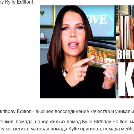
ay Kylie Edition!
Birthday Edition - высшее воссоединение качества и уникаль
тенков, помада, набор жидких помад Kylie Birthday Edition, 
rry косметика, матовая помада Kylie оригинал, помада мейб