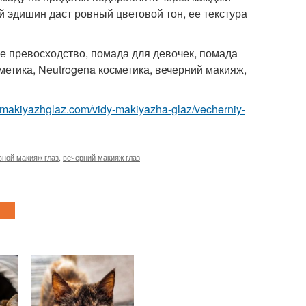
ей эдишин даст ровный цветовой тон, ее текстура
е превосходство, помада для девочек, помада
сметика, Neutrogena косметика, вечерний макияж,
//makiyazhglaz.com/vidy-makiyazha-glaz/vecherniy-
вной макияж глаз
,
вечерний макияж глаз