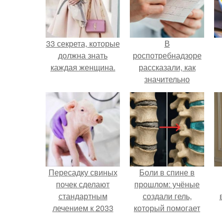
33 секрета, которые
В
должна знать
роспотребнадзоре
каждая женщина.
рассказали, как
значительно
снизить риск
инфаркта.
Пересадку свиных
Боли в спине в
почек сделают
прошлом: учёные
стандартным
создали гель,
лечением к 2033
который помогает
году в Японии.
восстанавливать