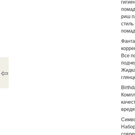
гигие
помад
риш п
стиль
помад
Фанта
корре
Все п
подче
⇦
Жидкая
глянц
Birthd
Компл
качес
вредя
Симво
Набор
совре