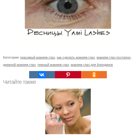
Категории:
красивый макияж глаз
,
как сделать макияж глаз
,
макияж глаз поэтапно
,
дневной макияж глаз
,
темный макияж глаз
,
макияж глаз для блондинок
Читайте также