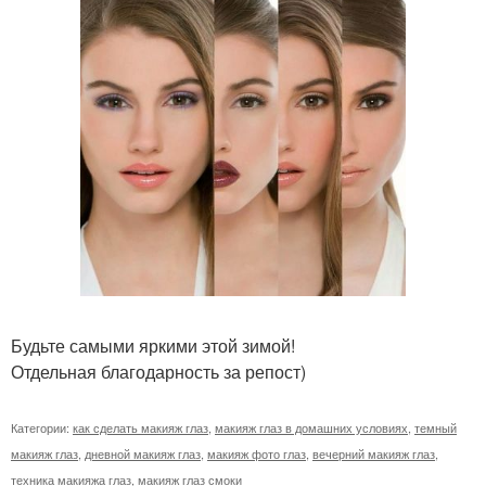
Будьте самыми яркими этой зимой!
Отдельная благодарность за репост)
Категории:
как сделать макияж глаз
,
макияж глаз в домашних условиях
,
темный
макияж глаз
,
дневной макияж глаз
,
макияж фото глаз
,
вечерний макияж глаз
,
техника макияжа глаз
,
макияж глаз смоки