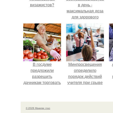
визажистов?
в день -
максимальная доза
для здорового
взрослого,
предупредили
врачи.
В госдуме
Минпросвещения
предложили
определило
разрешить
порядок действий
дачникам торговать
учителя при срыве
своей
урока.
сельхозпродукцией
в людных местах.
© 2026 Макияж глаз