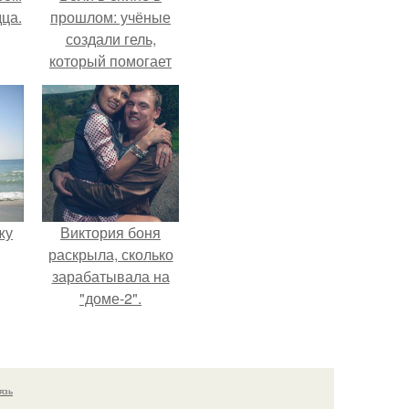
ца.
прошлом: учёные
создали гель,
который помогает
восстанавливать
межпозвоночные
диски.
жу
Виктория боня
раскрыла, сколько
зарабатывала на
"доме-2".
язь