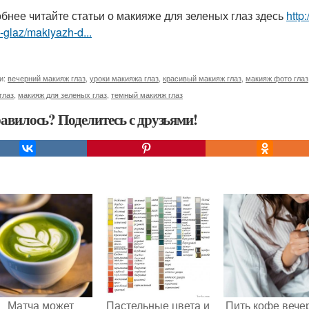
бнее читайте статьи о макияже для зеленых глаз здесь
http
-glaz/makiyazh-d...
и:
вечерний макияж глаз
,
уроки макияжа глаз
,
красивый макияж глаз
,
макияж фото глаз
глаз
,
макияж для зеленых глаз
,
темный макияж глаз
авилось? Поделитесь с друзьями!
Матча может
Пастельные цвета и
Пить кофе вече