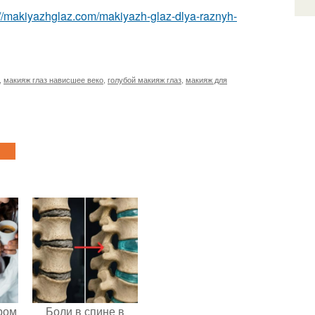
://makiyazhglaz.com/makiyazh-glaz-dlya-raznyh-
,
макияж глаз нависшее веко
,
голубой макияж глаз
,
макияж для
ром
Боли в спине в