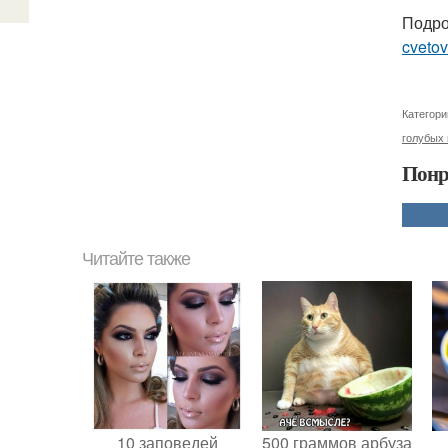
Подро
cvetov
Категори
голубых 
Понр
Читайте также
10 заповедей
500 граммов арбуза