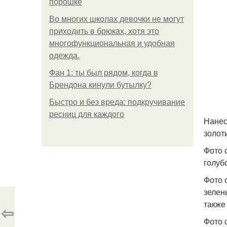
порошке
Во многих школах девочки не могут
приходить в брюках, хотя это
многофункциональная и удобная
одежда.
Фан 1: ты был рядом, когда в
Брендона кинули бутылку?
Быстро и без вреда: подкручивание
ресниц для каждого
Нанес
золот
Фото 
голуб
Фото 
зелен
также
⇦
Фото 