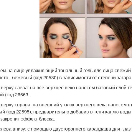
ем на лицо увлажняющий тональный гель для лица свежий п
исто - бежевый (код 20530) в зависимости от степени загара
сверху слева: на все верхнее веко нанесем базовый слой т
ой (код 26663.
сверху справа: на внешний уголок верхнего века нанесем в
ый (код 22595), предварительно добавив в тени каплю воды.
 закрепит эффект блеска.
слева внизу: с помощью двустороннего карандаша для глаз