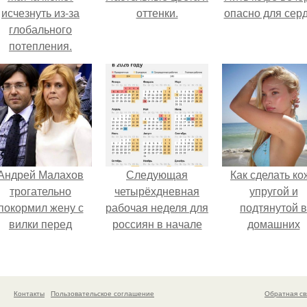
исчезнуть из-за
оттенки.
опасно для серд
глобального
потепления.
Андрей Малахов
Следующая
Как сделать ко
трогательно
четырёхдневная
упругой и
покормил жену с
рабочая неделя для
подтянутой в
вилки перед
россиян в начале
домашних
камерой, вызвав
ноября наступит.
условиях?
умиление у
поклонников.
Контакты
Пользовательское соглашение
Обратная св