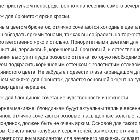
е приступаем непосредственно к нанесению самого вечерн
ж для брюнеток: яркие краски.
ным цветом брюнеток, отлично сочетаются холодные цвета к
н обладать яркими тонами, так как вы собрались на торже
оответственно ярко и стильно. Приоритетными цветами для
нистый, персиковый, коричневый, бронзовый, и естественно
ания выступит пудра розового оттенка, которую необходимо
уем подкрасить коричневым оттенком с золотистым отливом 
вянистого цвета. Не забудьте подвести глаза карандашом дл
нем макияже для брюнеток, делается основной акцент на гу
мер цвета черешни.
ж для блондинок: сочетание чувственности и нежности.
ернем макияже, блондинкам будут актуальны теплые весенн
инок, отлично сочетаются розовые, насыщенные золотые, а
лондинок, должен быть не очень ярким. Основой для такого
ом. Сочетанием голубых и серых теней, вы можете отлично 
станет отличным вариантом для вечернего макияжа, сделает 