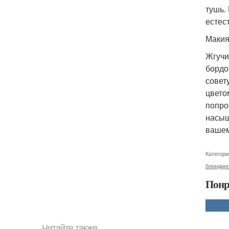
тушь.
естес
Макия
Жгучи
бордо
совет
цвето
попро
насыщ
вашем
Категори
блондин
Понр
Читайте также