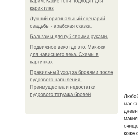
карим. Какие тени подходят для
карих глаз
Лучший оригинальный сценарий
свадьбы - арабская сказка.
Бальзамы для губ своими руками.
Подвижное веко где это. Макияж
для нависшего века. Схемы в
картинках
Правильный уход за бровями после
пудрового напыления.
Преимущества и недостатки
пудрового татуажа бровей
Любой
маска
дневн
макия
очище
коже 