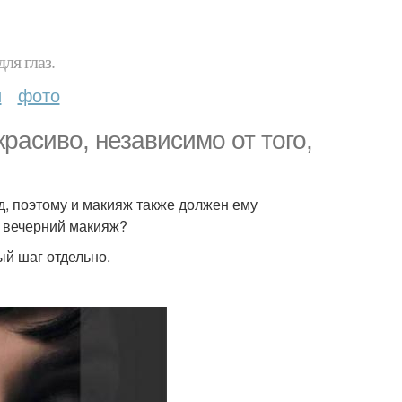
ля глаз.
и
фото
расиво, независимо от того,
д, поэтому и макияж также должен ему
т вечерний макияж?
ый шаг отдельно.