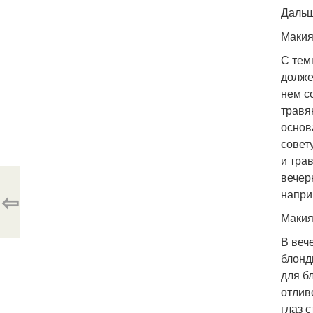
Дальш
Макия
С тем
долже
нем с
травя
основ
совет
и тра
вечер
напри
⇦
Макия
В веч
блонд
для б
отлив
глаз 