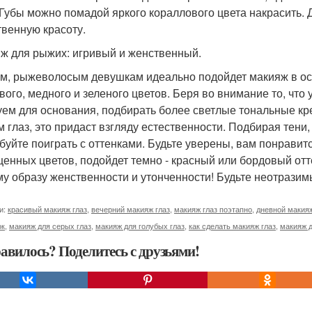
 Губы можно помадой яркого кораллового цвета накрасить.
твенную красоту.
ж для рыжих: игривый и женственный.
м, рыжеволосым девушкам идеально подойдет макияж в осен
вого, медного и зеленого цветов. Беря во внимание то, чт
уем для основания, подбирать более светлые тональные кре
м глаз, это придаст взгляду естественности. Подбирая тени
буйте поиграть с оттенками. Будьте уверены, вам понравит
енных цветов, подойдет темно - красный или бордовый отт
у образу женственности и утонченности! Будьте неотразим
и:
красивый макияж глаз
,
вечерний макияж глаз
,
макияж глаз поэтапно
,
дневной макияж
ок
,
макияж для серых глаз
,
макияж для голубых глаз
,
как сделать макияж глаз
,
макияж д
авилось? Поделитесь с друзьями!