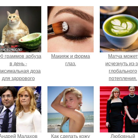
00 граммов арбуза
Макияж и форма
Матча может
в день -
глаз.
исчезнуть из-
аксимальная доза
глобального
для здорового
потепления.
взрослого,
предупредили
врачи.
Андрей Малахов
Как сделать кожу
Любовный