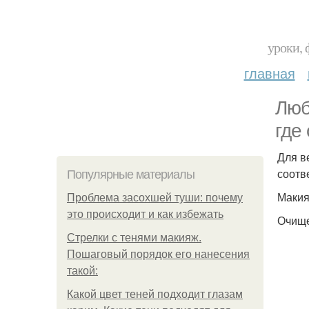
уроки, 
главная
Люб
где 
Для в
соотв
Популярные материалы
Макия
Проблема засохшей туши: почему
это происходит и как избежать
Очище
Стрелки с тенями макияж.
Пошаговый порядок его нанесения
такой:
Какой цвет теней подходит глазам