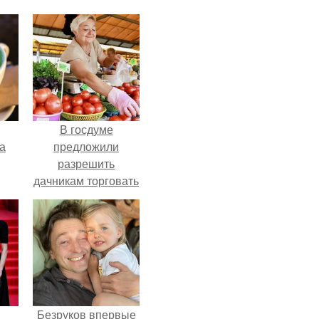
В госдуме
за
предложили
разрешить
дачникам торговать
своей
сельхозпродукцией
в людных местах.
Безруков впервые