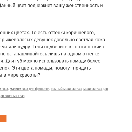
 Данный цвет подчеркнет вашу женственность и
них цветах. То есть оттенки коричневого,
о у рыжеволосых девушек довольно светлая кожа,
ма или пудру. Тени подберите в соответствии с
, не останавливайтесь лишь на одном оттенке,
ся. Для губ можно использовать помаду более
енок. Эти цвета помады, помогут придать
ы в мире красоты?
 глаз
,
макияж глаз для брюнеток
,
темный макияж глаз
,
макияж глаз для
ля зеленых глаз