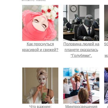
Как проснуться
Половина людей на
5
красивой и свежей?
планете оказалась
"Голубями".
м
Что важнее:
Минпросвещения