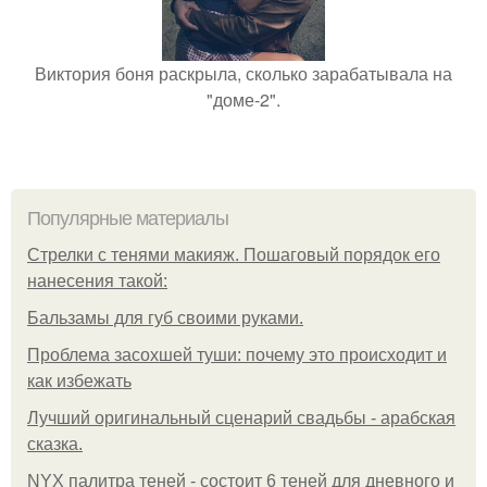
Виктория боня раскрыла, сколько зарабатывала на
"доме-2".
Популярные материалы
Стрелки с тенями макияж. Пошаговый порядок его
нанесения такой:
Бальзамы для губ своими руками.
Проблема засохшей туши: почему это происходит и
как избежать
Лучший оригинальный сценарий свадьбы - арабская
сказка.
NYX палитра теней - состоит 6 теней для дневного и