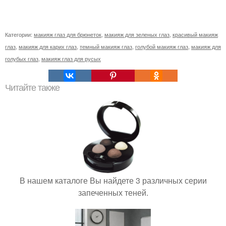
Категории:
макияж глаз для брюнеток
,
макияж для зеленых глаз
,
красивый макияж
глаз
,
макияж для карих глаз
,
темный макияж глаз
,
голубой макияж глаз
,
макияж для
голубых глаз
,
макияж глаз для русых
Читайте также
В нашем каталоге Вы найдете 3 различных серии
запеченных теней.