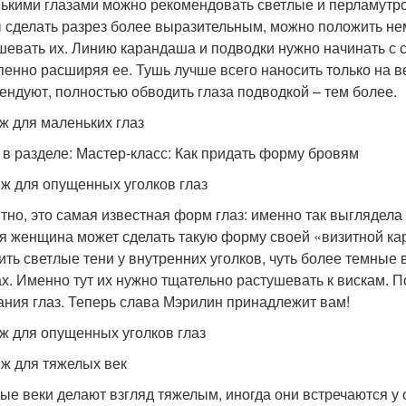
ькими глазами можно рекомендовать светлые и перламутро
 сделать разрез более выразительным, можно положить не
шевать их. Линию карандаша и подводки нужно начинать с с
пенно расширяя ее. Тушь лучше всего наносить только на 
ендуют, полностью обводить глаза подводкой – тем более.
ж для маленьких глаз
 в разделе: Мастер-класс: Как придать форму бровям
ж для опущенных уголков глаз
тно, это самая известная форм глаз: именно так выглядела
я женщина может сделать такую форму своей «визитной кар
ить светлые тени у внутренних уголков, чуть более темные
ах. Именно тут их нужно тщательно растушевать к вискам. 
ания глаз. Теперь слава Мэрилин принадлежит вам!
ж для опущенных уголков глаз
ж для тяжелых век
ые веки делают взгляд тяжелым, иногда они встречаются у 