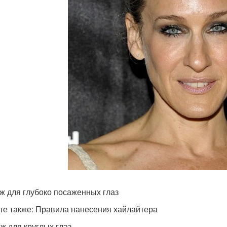
ж для глубоко посаженных глаз
те также: Правила нанесения хайлайтера
ж для круглых глаз