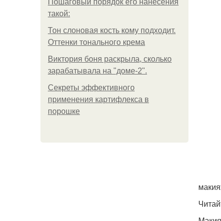
Пошаговый порядок его нанесения
такой:
Тон слоновая кость кому подходит.
Оттенки тонального крема
Виктория боня раскрыла, сколько
зарабатывала на "доме-2".
Секреты эффективного
применения картифлекса в
порошке
макия
Читай
Макия