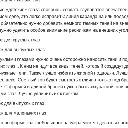
ые «детские» глаза способны создать глуповатое впечатлен
мом деле, это легко исправить: линия карандаша или подво
 обязательно нужно добавить немного темных теней на вне
нужно уделить особое внимание ресничкам на внешних угол
ж для круглых глаз
ж для выпуклых глаз
уклыми глазами нужно очень осторожно наносить тени и по
их глаз». К ним не идут все виды теней, который создадут
чужные тени. Также лучше избегать жирной подводки. Лучш
ее веко. Светлый тон будет смотреть отлично только под бр
е. С формой и длиной бровей нужно быть аккуратной: они н
ами глаз. Лучше удлинить их к вискам.
ж для выпуклых глаз
ж для маленьких глаз
ж по форме глаз небольшого размера может сделать их п