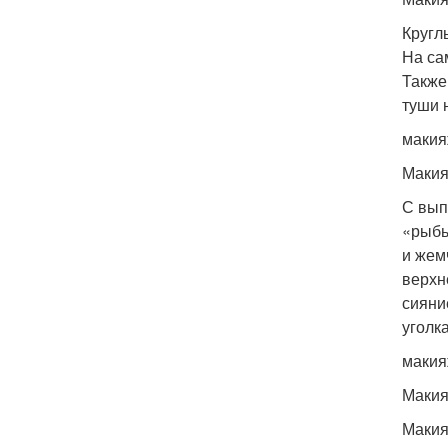
Кругл
На са
Также
туши 
макия
Макия
С вып
«рыбь
и жем
верхн
сияни
уголк
макия
Макия
Макия