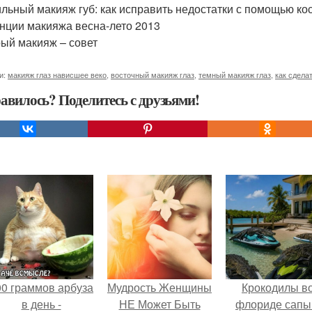
льный макияж губ: как исправить недостатки с помощью ко
нции макияжа весна-лето 2013
ый макияж – совет
и:
макияж глаз нависшее веко
,
восточный макияж глаз
,
темный макияж глаз
,
как сдела
авилось? Поделитесь с друзьями!
00 граммов арбуза
Мудрость Женщины
Крокодилы в
в день -
НЕ Может Быть
флориде сапы