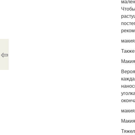
мален
Чтобы
расту
посте
реком
макия
Также
⇦
Макия
Вероя
кажда
нанос
уголк
оконч
макия
Макия
Тяжел