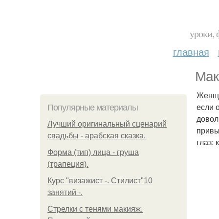
уроки, 
главная
Мак
Женщи
если 
Популярные материалы
довол
Лучший оригинальный сценарий
привы
свадьбы - арабская сказка.
глаз:
Форма (тип) лица - груша
(трапеция).
Курс "визажист -. Стилист"10
занятий -.
Стрелки с тенями макияж.