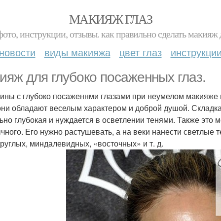
МАКИЯЖ ГЛАЗ
фото, инструкции, отзывы. как правильно сделать макияж д
новости
виды макияжа
цвет глаз
инструкци
ияж для глубоко посаженных глаз.
ны с глубоко посаженнми глазами при неумелом макияже 
они обладают веселым характером и доброй душой. Складка
ьно глубокая и нуждается в осветлении тенями. Также это м
чного. Его нужно растушевать, а на веки нанести светлые 
 круглых, миндалевидных, «восточных» и т. д.