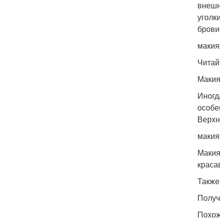
внешн
уголк
брови
макия
Читай
Макия
Иногд
особе
Верхн
макия
Макия
краса
Также
Получ
Похож