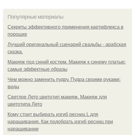
Популярные материалы
Секреты эффективного применения картифлекса в
порошке
Лучший оригинальный сценарий свадьбы - арабская
сказка.
Макияж под синий костюм. Макияж к синему платью:
самые эффектные образы
Чем можно заменить пудру. Пудра своими руками:
виды
Светлое Лето цветотип макияж. Макияж для
цветотипа Лето
Кому стоит выбирать изгиб ресниц L для
наращивания. Как подобрать изгиб ресниц при
наращивании