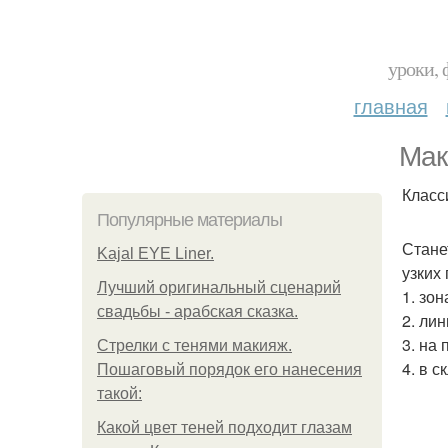
уроки, 
главная
Мак
Класс
Популярные материалы
Стане
Kajal EYE Liner.
узких
Лучший оригинальный сценарий
1. зо
свадьбы - арабская сказка.
2. ли
3. на
Стрелки с тенями макияж.
4. в 
Пошаговый порядок его нанесения
такой:
Какой цвет теней подходит глазам