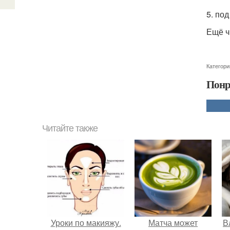
5. по
Ещё ч
Категори
Понр
Читайте также
Уроки по макияжу.
Матча может
В