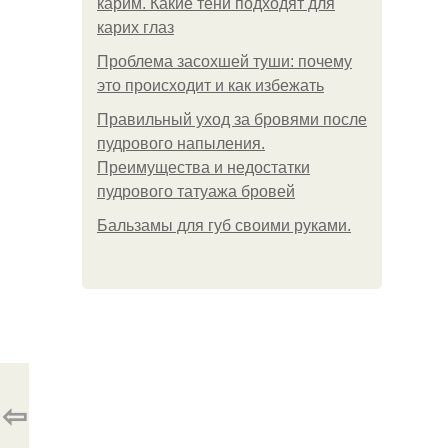
карим. Какие тени подходят для
карих глаз
Проблема засохшей туши: почему
это происходит и как избежать
Правильный уход за бровями после
пудрового напыления.
Преимущества и недостатки
пудрового татуажа бровей
Бальзамы для губ своими руками.
⇦