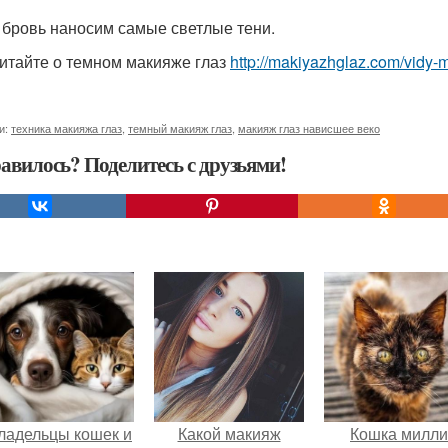
д бровь наносим самые светлые тени.
итайте о темном макияже глаз
http://makiyazhglaz.com/vidy
и:
техника макияжа глаз
,
темный макияж глаз
,
макияж глаз нависшее веко
авилось? Поделитесь с друзьями!
ладельцы кошек и
Какой макияж
Кошка милли