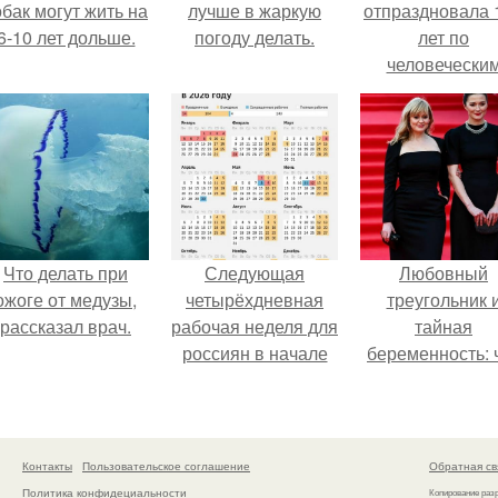
обак могут жить на
лучше в жаркую
отпраздновала 
6-10 лет дольше.
погоду делать.
лет по
человечески
Меркам и
претендует н
звание само
старой в мире
Что делать при
Следующая
Любовный
ожоге от медузы,
четырёхдневная
треугольник 
рассказал врач.
рабочая неделя для
тайная
россиян в начале
беременность: 
ноября наступит.
скрывает
наследница Ник
Михалкова?
Контакты
Пользовательское соглашение
Обратная св
Политика конфидециальности
Копирование раз