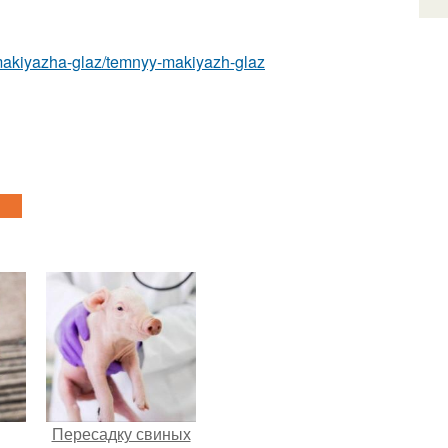
-makiyazha-glaz/temnyy-makiyazh-glaz
Пересадку свиных