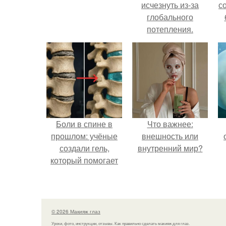
исчезнуть из-за
с
глобального
потепления.
Боли в спине в
Что важнее:
прошлом: учёные
внешность или
создали гель,
внутренний мир?
который помогает
восстанавливать
межпозвоночные
диски.
© 2026 Макияж глаз
Уроки, фото, инструкции, отзывы. Как правильно сделать макияж для глаз.