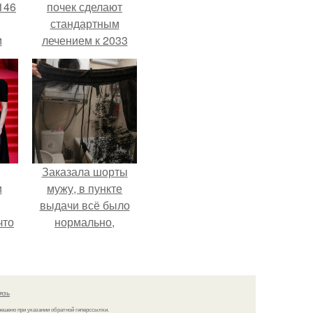
146
почек сделают
стандартным
м
лечением к 2033
году в Японии.
а
й
.
Заказала шорты
и
мужу, в пункте
выдачи всё было
что
нормально,
примерил все
иты
хорошо, ничего не
предвещало беды.
язь
решено при указании обратной гиперссылки.