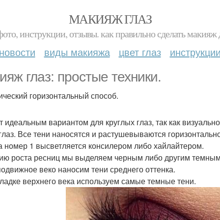
МАКИЯЖ ГЛАЗ
фото, инструкции, отзывы. как правильно сделать макияж д
новости
виды макияжа
цвет глаз
инструкци
ияж глаз: простые техники.
ический горизонтальный способ.
т идеальным вариантом для круглых глаз, так как визуальн
 глаз. Все тени наносятся и растушевываются горизонтально
на номер 1 высветляется консилером либо хайлайтером.
нию роста ресниц мы выделяем черным либо другим темным
 подвижное веко наносим тени среднего оттенка.
складке верхнего века используем самые темные тени.