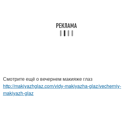
Смотрите ещё о вечернем макияже глаз
http://makiyazhglaz.com/vidy-makiyazha-glaz/vecherniy-
makiyazh-glaz