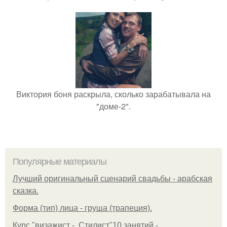
Виктория боня раскрыла, сколько зарабатывала на
"доме-2".
Популярные материалы
Лучший оригинальный сценарий свадьбы - арабская
сказка.
Форма (тип) лица - груша (трапеция).
Курс "визажист -. Стилист"10 занятий -.