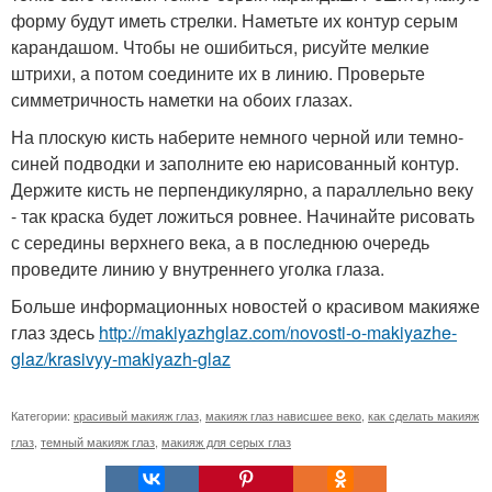
форму будут иметь стрелки. Наметьте их контур серым
карандашом. Чтобы не ошибиться, рисуйте мелкие
штрихи, а потом соедините их в линию. Проверьте
симметричность наметки на обоих глазах.
На плоскую кисть наберите немного черной или темно-
синей подводки и заполните ею нарисованный контур.
Держите кисть не перпендикулярно, а параллельно веку
- так краска будет ложиться ровнее. Начинайте рисовать
с середины верхнего века, а в последнюю очередь
проведите линию у внутреннего уголка глаза.
Больше информационных новостей о красивом макияже
глаз здесь
http://makiyazhglaz.com/novosti-o-makiyazhe-
glaz/krasivyy-makiyazh-glaz
Категории:
красивый макияж глаз
,
макияж глаз нависшее веко
,
как сделать макияж
глаз
,
темный макияж глаз
,
макияж для серых глаз