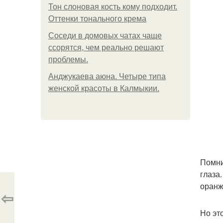
Тон слоновая кость кому подходит.
Оттенки тонального крема
Соседи в домовых чатах чаще
ссорятся, чем реально решают
проблемы.
Анджукаева аюна. Четыре типа
женской красоты в Калмыкии.
Помни
глаза
оранж
⇦
Но эт