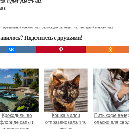
ков будет уместным.
aas
и:
правильный макияж глаз
,
макияж для зеленых глаз
,
вечерний макияж глаз
авилось? Поделитесь с друзьями!
Крокодилы во
Кошка милли
Пить кофе вече
флориде сапы и
отпраздновала 146
опасно для серд
гидроскутеры
лет по