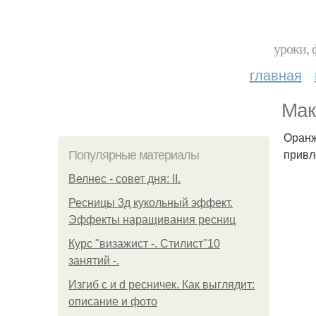
уроки, 
главная
Мак
Оранж
привл
Популярные материалы
Велнес - совет дня: II.
Ресницы 3д кукольный эффект.
Эффекты наращивания ресниц
Курс "визажист -. Стилист"10
занятий -.
Изгиб c и d ресничек. Как выглядит:
описание и фото