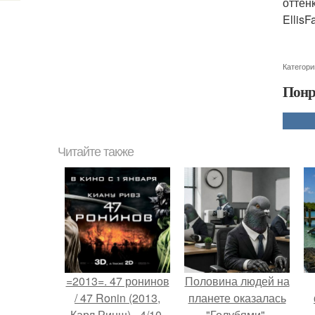
оттен
EllisF
Категори
Понр
Читайте также
=2013=. 47 ронинов
Половина людей на
/ 47 Ronin (2013,
планете оказалась
Карл Ринш) - 4/10.
"Голубями".