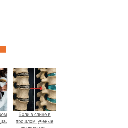
ром
Боли в спине в
ца.
прошлом: учёные
создали гель,