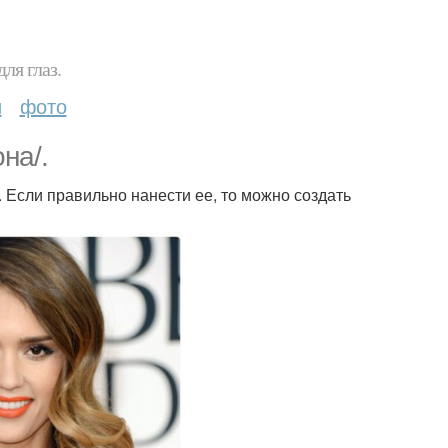
ля глаз.
и
фото
на/.
 Если правильно нанести ее, то можно создать