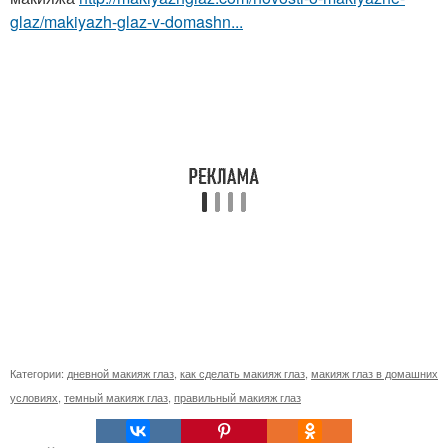
glaz/makiyazh-glaz-v-domashn...
Категории:
дневной макияж глаз
,
как сделать макияж глаз
,
макияж глаз в домашних
условиях
,
темный макияж глаз
,
правильный макияж глаз