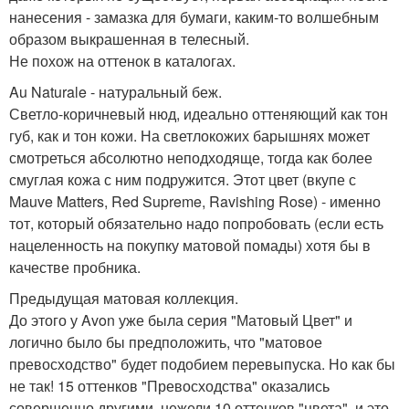
нанесения - замазка для бумаги, каким-то волшебным
образом выкрашенная в телесный.
Не похож на оттенок в каталогах.
Au Naturale - натуральный беж.
Светло-коричневый нюд, идеально оттеняющий как тон
губ, как и тон кожи. На светлокожих барышнях может
смотреться абсолютно неподходяще, тогда как более
смуглая кожа с ним подружится. Этот цвет (вкупе с
Mauve Matters, Red Supreme, Ravishing Rose) - именно
тот, который обязательно надо попробовать (если есть
нацеленность на покупку матовой помады) хотя бы в
качестве пробника.
Предыдущая матовая коллекция.
До этого у Avon уже была серия "Матовый Цвет" и
логично было бы предположить, что "матовое
превосходство" будет подобием перевыпуска. Но как бы
не так! 15 оттенков "Превосходства" оказались
совершенно другими, нежели 10 оттенков "цвета", и это