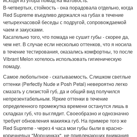
исходя из упора помад на матовость.
В-четвертых, стойкость - она порадовала отдельно, когда
Red Supreme въедливо держался на губах в течение
четырехчасовой беседы с подругой, сопровождаемой
чаем и закусками.
Касательно того, что помада не сушит губы - скорее да,
чем нет. В случае если несколько оттенков, что я носила
в течение тестирования, оказались комфортны, то после
Vibrant Melon хотелось использовать гигиеническую
помаду.
Самое любопытное - скатываемость. Слишком светлые
оттенки (Perfectly Nude и Posh Petal) невероятно легко
смазать у слизистой губ, да и общий вид получился
непрезентабельным. Яркие оттенки в течение
определенного промежутка времени останутся лишь в
складках губ, что выглядит. Своеобразно и однозначно
требует обновления макияжа губ. На примере того же
Red Supreme - через 4 часа мои губы были в красно-
коричневых "Морщинках", не привлекающих внимания