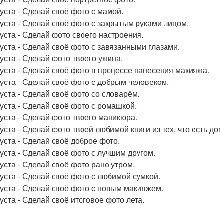
густа - Сделай своё фото с мамой.
густа - Сделай своё фото с закрытым руками лицом.
густа - Сделай фото своего настроения.
густа - Сделай своё фото с завязанными глазами.
густа - Сделай фото твоего ужина.
густа - Сделай своё фото в процессе нанесения макияжа.
густа - Сделай своё фото с добрым человеком.
густа - Сделай своё фото со словарём.
густа - Сделай своё фото с ромашкой.
густа - Сделай фото твоего маникюра.
густа - Сделай фото твоей любимой книги из тех, что есть до
густа - Сделай своё доброе фото.
густа - Сделай своё фото с лучшим другом.
густа - Сделай своё фото рано утром.
густа - Сделай своё фото с любимой сумкой.
густа - Сделай своё фото с новым макияжем.
густа - Сделай своё итоговое фото лета.