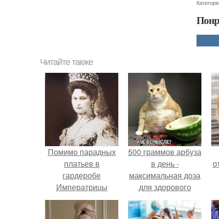
Категори
Понр
Читайте также
Помимо парадных
500 граммов арбуза
платьев в
в день -
о
гардеробе
максимальная доза
Императрицы
для здорового
хранились формы
взрослого,
тех полков, шефом
предупредили