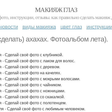
МАКИЯЖ ГЛАЗ
фото, инструкции, отзывы. как правильно сделать макияж д
новости
виды макияжа
цвет глаз
инструкци
сделать) ахахах. Фотоальбом лета).
я - Сделай своё фото с клубникой.
я - Сделай своё фото с лаком для волос.
я - Сделай своё фото с деревом.
я - Сделай своё фото на качелях.
я - Сделай своё фото с мокрыми волосами.
я - Сделай своё фото с чайником.
я - Сделай своё фото с ножницами.
я - Сделай своё фото со скакалкой.
я - Сделай своё фото с полотенцем.
ля - Сделай своё фото с любимым человеком.