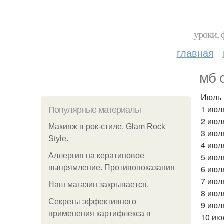
уроки, 
главная
мб 
Июль
1 июл
Популярные материалы
2 июл
Макияж в рок-стиле. Glam Rock
3 июл
Style.
4 июл
Аллергия на кератиновое
5 июл
выпрямление. Противопоказания
6 июл
7 июл
Нaш магaзин зaкрывaeтся.
8 июл
Секреты эффективного
9 июл
применения картифлекса в
10 ию