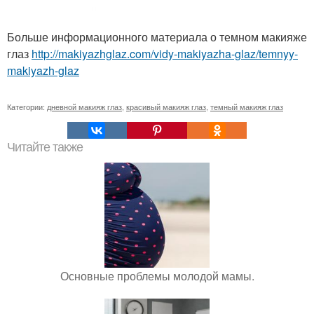
Больше информационного материала о темном макияже
глаз
http://makiyazhglaz.com/vidy-makiyazha-glaz/temnyy-
makiyazh-glaz
Категории:
дневной макияж глаз
,
красивый макияж глаз
,
темный макияж глаз
Читайте также
Основные проблемы молодой мамы.