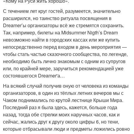
«Кому на Руси жить хорошо».
С течением лет круг гостей, разумеется, значительно
расширился, но таинство ритуала посвящения в
Dreamer’ы организаторы всё же стремятся сохранить.
Так, например, билеты на Midsummer Nigth’s Dream
невозможно найти в городских кассах или же купить
непосредственно перед входом в день мероприятия —
чтобы стать частью сказочного сообщества, по легенде,
необходимо быть лично знакомым с одним из супругов
или, по крайней мере, заручиться рекомендацией уже
состоявшегося Dreamer'а…
На всякий случай получив оную от человека из команды
организаторов, в один из тёплых летних вечеров мы с
Чаком поднимались по крутой лестнице Крыши Мира.
Последний раз я была здесь, кажется, больше года
назад, тогда обе стрелки моих наручных часов, как и
сейчас, жались друг к другу около цифры 6, но тени,
которые отбрасывали люди и предметы ложились ровно