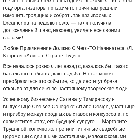
отзывы побывавших на празднике знакомых. Но в этом
году организаторы по каким-то причинам решили
изменить традицию и собрать так называемых
Dreamer’ов на неделю позже — так я получила
долгожданный шанс, наконец, увидеть всё своими
глазами!
Любое Приключение Должно С Чего-ТО Начинаться. (Л.
Кэрролл «Алиса в Стране Чудес».
Всё началось ровно 6 лет назад с, казалось бы, такого
банального события, как свадьба. Но как может
преобразиться это событие, когда институт брака
открывают для себя по-настоящему творческие люди!
Успешному бизнесмену Салавату Тимирясову и
выпускнице Chelsea College of Art and Design, участнице
и призёру международных выставок и конкурсов и, по
совместительству, его будущей супруге — Маргарите
Трушиной, конечно же претили типичные свадебные
церемонии с длинными застольями, малознакомыми