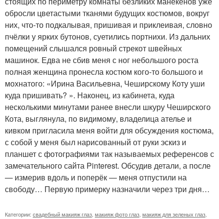
стоящих по периметру комнаты безликих манекенов уже
обросли цветастыми тканями будущих костюмов, вокруг
них, что-то подкалывая, пришивая и приклеивая, словно
пчёлки у ярких бутонов, суетились портнихи. Из дальних
помещений слышался ровный стрекот швейных
машинок. Едва не сбив меня с ног небольшого роста
полная женщина пронесла костюм кого-то большого и
мохнатого: «Ирина Васильевна, Чеширскому Коту уши
куда пришивать? ». Наконец, из кабинета, куда
несколькими минутами ранее внесли шкуру Чеширского
Кота, выглянула, по видимому, владелица ателье и
кивком пригласила меня войти для обсуждения костюма,
с собой у меня был нарисованный от руки эскиз и
планшет с фотографиями так называемых референсов с
замечательного сайта Pinterest. Обсудив детали, а после
— измерив вдоль и поперёк — меня отпустили на
свободу… Первую примерку назначили через три дня…
Категории:
свадебный макияж глаз
,
макияж фото глаз
,
макияж для зеленых глаз
,