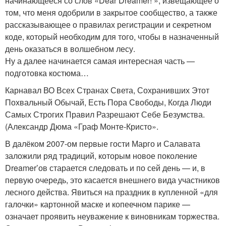
начинающееся со слов «Dear Dreamer! », извещающее о
том, что меня одобрили в закрытое сообщество, а также
рассказывающее о правилах регистрации и секретном
коде, который необходим для того, чтобы в назначенный
день оказаться в волшебном лесу.
Ну а далее начинается самая интересная часть —
подготовка костюма…
Карнавал ВО Всех Странах Света, Сохранивших Этот
Похвальный Обычай, Есть Пора Свободы, Когда Люди
Самых Строгих Правил Разрешают Себе Безумства.
(Александр Дюма «Граф Монте-Кристо».
В далёком 2007-ом первые гости Марго и Салавата
заложили ряд традиций, которым новое поколение
Dreamer’ов старается следовать и по сей день — и, в
первую очередь, это касается внешнего вида участников
лесного действа. Явиться на праздник в купленной «для
галочки» картонной маске и копеечном парике —
означает проявить неуважение к виновникам торжества.