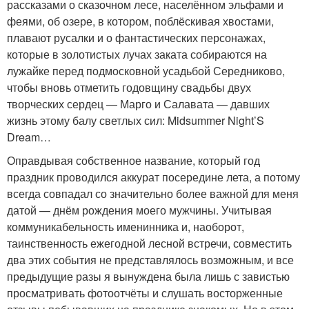
рассказами о сказочном лесе, населённом эльфами и
феями, об озере, в котором, поблёскивая хвостами,
плавают русалки и о фантастических персонажах,
которые в золотистых лучах заката собираются на
лужайке перед подмосковной усадьбой Середниково,
чтобы вновь отметить годовщину свадьбы двух
творческих сердец — Марго и Салавата — давших
жизнь этому балу светлых сил: Midsummer Night’S
Dream…
Оправдывая собственное название, который год
праздник проводился аккурат посередине лета, а потому
всегда совпадал со значительно более важной для меня
датой — днём рождения моего мужчины. Учитывая
коммуникабельность именинника и, наоборот,
таинственность ежегодной лесной встречи, совместить
два этих события не представлялось возможным, и все
предыдущие разы я вынуждена была лишь с завистью
просматривать фотоотчёты и слушать восторженные