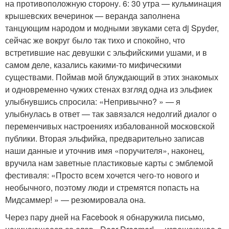
на противоположную сторону. 6: 30 утра — кульминация
крышевских вечеринок — веранда заполнена
танцующим народом и модными звуками сета dj Spyder,
сейчас же вокруг было так тихо и спокойно, что
встретившие нас девушки с эльфийскими ушами, и в
самом деле, казались какими-то мифическими
существами. Поймав мой блуждающий в этих знакомых
и одновременно чужих стенах взгляд одна из эльфиек
улыбнувшись спросила: «Непривычно? » — я
улыбнулась в ответ — так завязался недолгий диалог о
переменчивых настроениях избалованной московской
публики. Вторая эльфийка, предварительно записав
наши данные и уточнив имя «поручителя», наконец,
вручила нам заветные пластиковые карты с эмблемой
фестиваля: «Просто всем хочется чего-то нового и
необычного, поэтому люди и стремятся попасть на
Мидсаммер! » — резюмировала она.
Через пару дней на Facebook я обнаружила письмо,