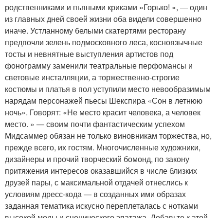
родственниками и пьяными криками «Горько! », — один
из главных дней своей жизни оба видели совершенно
иначе. Устланному белыми скатертями ресторану
предпочли зелень подмосковного леса, косноязычные
тосты и невнятные выступления артистов под
фонограмму заменили театральные перфомансы и
световые инсталляции, а торжественно-строгие
костюмы и платья в пол уступили место невообразимым
нарядам персонажей пьесы Шекспира «Сон в летнюю
ночь». Говорят: «Не место красит человека, а человек
место. » — своим почти фантастическим успехом
Мидсаммер обязан не только виновникам торжества, но,
прежде всего, их гостям. Многочисленные художники,
дизайнеры и прочий творческий бомонд, по закону
притяжения интересов оказавшийся в числе близких
друзей пары, с максимальной отдачей отнеслись к
условиям дресс-кода — в созданных ими образах
заданная тематика искусно переплеталась с нотками
высокой моды и сценического эпатажа. Добавьте к этой