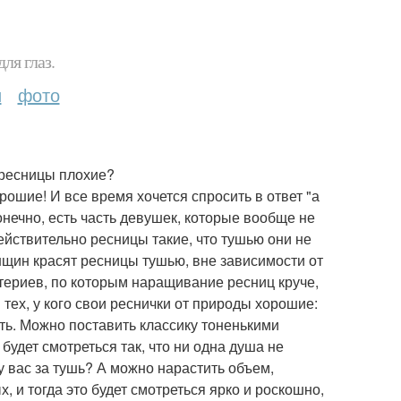
ля глаз.
и
фото
 ресницы плохие?
ошие! И все время хочется спросить в ответ "а
онечно, есть часть девушек, которые вообще не
ействительно ресницы такие, что тушью они не
щин красят ресницы тушью, вне зависимости от
итериев, по которым наращивание ресниц круче,
тех, у кого свои реснички от природы хорошие:
ить. Можно поставить классику тоненькими
удет смотреться так, что ни одна душа не
 у вас за тушь? А можно нарастить объем,
 и тогда это будет смотреться ярко и роскошно,