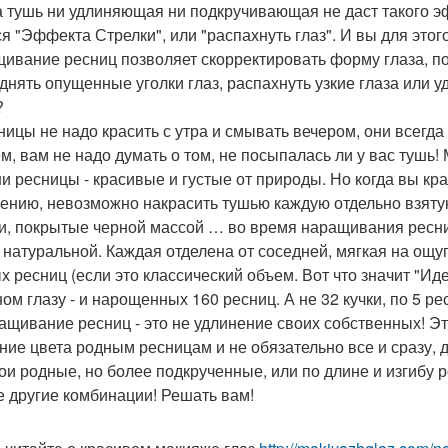
а тушь ни удлиняющая ни подкручивающая не даст такого эф
ся "Эффекта Стрелки", или "распахнуть глаз". И вы для это
ивание ресниц позволяет скорректировать форму глаза, под
днять опущенные уголки глаз, распахнуть узкие глаза или 
?
сницы не надо красить с утра и смывать вечером, они всегда
м, вам не надо думать о том, не посыпалась ли у вас тушь!
ши ресницы - красивые и густые от природы. Но когда вы кра
ению, невозможно накрасить тушью каждую отдельно взятую 
ки, покрытые черной массой … во время наращивания ресни
 натуральной. Каждая отделена от соседней, мягкая на ощуп
х ресниц (если это классический объем. Вот что значит "Ид
ом глазу - и нарощенных 160 ресниц. А не 32 кучки, по 5 ре
ращивание ресниц - это не удлинение своих собственных! Эт
ние цвета родным ресницам и не обязательно все и сразу, 
вои родные, но более подкрученные, или по длине и изгибу 
 другие комбинации! Решать вам!