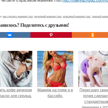
 читайте о красивом макияже глаз
http://makiyazhglaz.com/n
и:
как сделать макияж глаз
,
вечерний макияж глаз
,
красивый макияж глаз
,
темный маки
авилось? Поделитесь с друзьями!
ить кофе вечером
Макияж на пляж и в
Пересадку сви
пасно для сердца.
бассейн.
почек сделаю
стандартны
лечением к 20