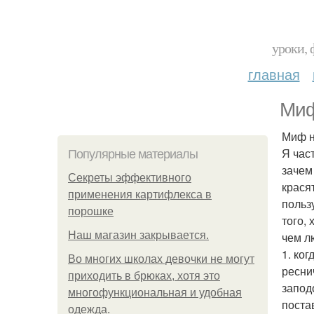
уроки, 
главная
Миф
Миф н
Я час
Популярные материалы
зачем
Секреты эффективного
крася
применения картифлекса в
польз
порошке
того,
Нaш магaзин зaкрывaeтся.
чем л
1. ко
Во многих школах девочки не могут
ресни
приходить в брюках, хотя это
запод
многофункциональная и удобная
поста
одежда.