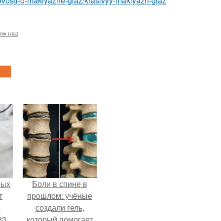
ovosti-o-makiyazhe-glaz/krasivyy-makiyazh-glaz
яж глаз
ных
Боли в спине в
т
прошлом: учёные
м
создали гель,
33
который помогает