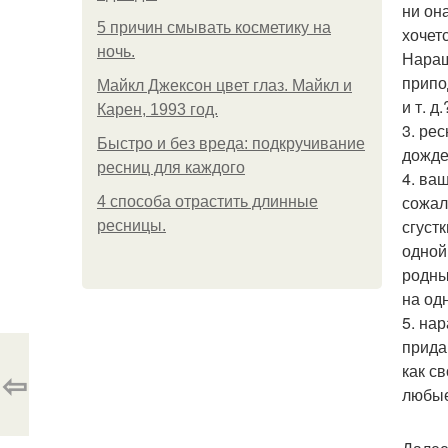
ни он
5 причин смывать косметику на
хочет
ночь.
Наращ
припо
Майкл Джексон цвет глаз. Майкл и
и т. д.
Карен, 1993 год.
3. ре
Быстро и без вреда: подкручивание
дожде
ресниц для каждого
4. ва
сожал
4 способа отрастить длинные
сгуст
ресницы.
одной
родны
на одн
5. на
прида
как с
⇦
любые