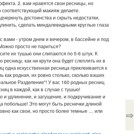
фекта. 2. вам нравятся свои ресницы, но
го соответствующий макияж делаете.
черкнуть достоинства и скрыть недостатки,
удлинить, сделать миндалевидными круглые глаза
 с вами - утром днем и вечером, в бассейне и под
 Можно просто не париться?
сите их тушью они слипаются по 5-6 штук. К
ресницу, как ни крути она будет слеплять их в
ц одна искусственная ресница приклеивается к
ь как родная, их ровно столько, сколько ваших
еальное Разделение"! У вас 160 родных ресниц
сниц в каждой, как в случае с тушью!
о и удлинение, и загущение, и подкручивание и
да побольше! Это могут быть реснички длиной
ровно как свои, но просто более темные … или
⇨