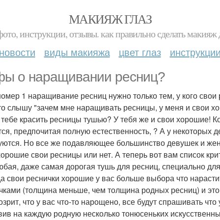
МАКИЯЖ ГЛАЗ
фото, инструкции, отзывы. как правильно сделать макияж д
новости
виды макияжа
цвет глаз
инструкци
ы о наращивании ресниц?
омер 1 наращивание ресниц нужно только тем, у кого свои
то слышу "зачем мне наращивать ресницы, у меня и свои хор
 тебе красить ресницы тушью? У тебя же и свои хорошие! К
тся, предпочитая полную естественность, ? А у некоторых д
уются. Но все же подавляющее большинство девушек и жен
 хорошие свои ресницы или нет. А теперь вот вам список кр
юбая, даже самая дорогая тушь для ресниц, специально для 
гда свои реснички хорошие у вас больше выбора что нараст
чками (толщина меньше, чем толщина родных ресниц) и это б
озрит, что у вас что-то нарощено, все будут спрашивать что
вив на каждую родную несколько тонюсеньких искусственных,