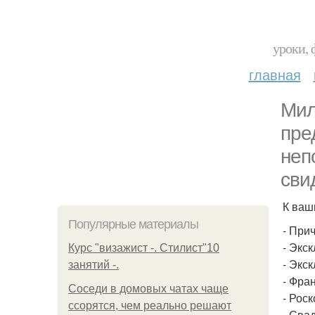
уроки, 
главная
Мил
пре
неп
сви
К ваш
Популярные материалы
- При
- Экс
Курс "визажист -. Стилист"10
- Экс
занятий -.
- Фра
Соседи в домовых чатах чаще
- Рос
ссорятся, чем реально решают
- Сва