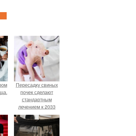
ром
Пересадку свиных
ца.
почек сделают
стандартным
лечением к 2033
году в Японии.