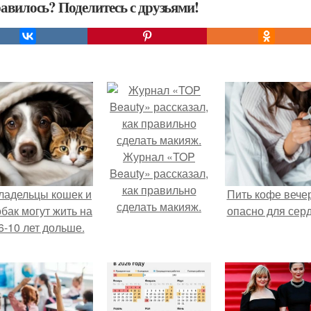
авилось? Поделитесь с друзьями!
Журнал «TOP
Beauty» рассказал,
как правильно
ладельцы кошек и
Пить кофе вече
сделать макияж.
обак могут жить на
опасно для серд
6-10 лет дольше.