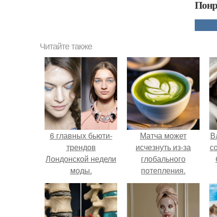
Понр
Читайте также
6 главных бьюти-
Матча может
В
трендов
исчезнуть из-за
с
Лондонской недели
глобального
моды.
потепления.