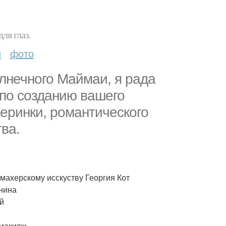
ля глаз.
и
фото
лнечного Маймаи, я рада
 по созданию вашего
еринки, романтического
ва.
махерскому исскуству Георгия Кот
янина
ей
омакияж