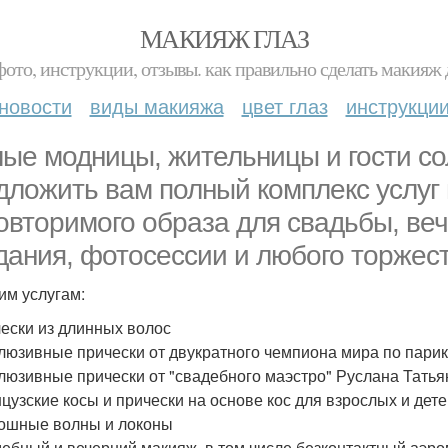
МАКИЯЖ ГЛАЗ
фото, инструкции, отзывы. как правильно сделать макияж д
новости
виды макияжа
цвет глаз
инструкци
ые модницы, жительницы и гости со
дложить вам полный комплекс услуг
овторимого образа для свадьбы, веч
дания, фотосессии и любого торжест
им услугам:
чески из длинных волос
клюзивные прически от двукратного чемпиона мира по парик
клюзивные прически от "свадебного маэстро" Руслана Тать
нцузские косы и прически на основе кос для взрослых и дет
кошные волны и локоны
дебный и вечерний макияж, в том числе безконтактный аэр