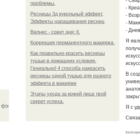
проблемы.
- Кре
Ресницы 3д кукольный эффект.
- Воз
Эффекты наращивания ресниц
- Мак
- Дне
Велнес - совет дня: II.
Я явл
Коррекция перманентного макияжа.
получ
Как правильно красить ресницы
искус
тушью в домашних условия.
искус
Гениально! 4 способа накрасить
В соз
ресницы одной тушью для разного
униве
эффекта в макияже
анато
Этапы ухода за кожей лица твой
закры
⇦
секрет успеха.
Я с у
Связа
Категори