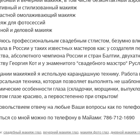
ативный и стилизованный макияж
растной омолаживающий макияж
ияж для фотосессий
вной и деловой макияж
яюсь профессиональным свадебным стлистом, безумно влю
ала в России у таких известных мастеров как: у создателя 
ства, абсолютного чемпиона России и стран Балтии, двуха
ству Георгия Кот и у знаменитого "свадебного маэстро" Рус
дании макияжей я использую карандашную технику. Работа 
рсальная техника, которая позволяет выполнять не шабло
мические особенности глаза (складочки, морщинки, выпукло
том глазе красиво, а первостепенно при открытом!
довольствием отвечу на любые Ваши вопросы как по телефону
ться со мной можно по телефону в Майами: 786-712-1690
и:
свадебный макияж глаз
,
вечерний макияж глаз
,
макияж фото глаз
,
дневной макияж г