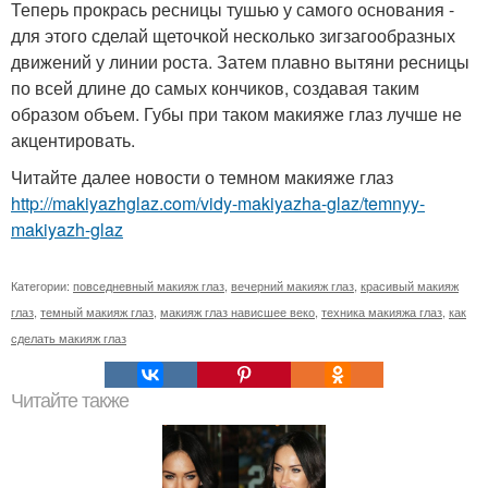
Теперь прокрась ресницы тушью у самого основания -
для этого сделай щеточкой несколько зигзагообразных
движений у линии роста. Затем плавно вытяни ресницы
по всей длине до самых кончиков, создавая таким
образом объем. Губы при таком макияже глаз лучше не
акцентировать.
Читайте далее новости о темном макияже глаз
http://makiyazhglaz.com/vidy-makiyazha-glaz/temnyy-
makiyazh-glaz
Категории:
повседневный макияж глаз
,
вечерний макияж глаз
,
красивый макияж
глаз
,
темный макияж глаз
,
макияж глаз нависшее веко
,
техника макияжа глаз
,
как
сделать макияж глаз
Читайте также