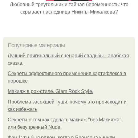
Любовный треугольник и тайная беременность: что
скрывает наследница Никиты Михалкова?
Популярные материалы
Лучший оригинальный сценарий свадьбы - арабская
сказка.
Секреты эффективного применения картифлекса в
порошке
Макияж в рок-стиле. Glam Rock Style.
Проблема засохшей туши: почему это происходит и
как избежать
Секреты о том как сделать макияж "без Макияжа"
или безупречный Nude.
Фан 1: ты был рядом, когда в Брендона кинули