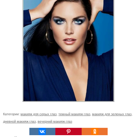
Категории:
макияж для серых глаз
,
темный макияж глаз
,
макияж для зеленых глаз
,
дневной макияж глаз
,
вечерний макияж глаз