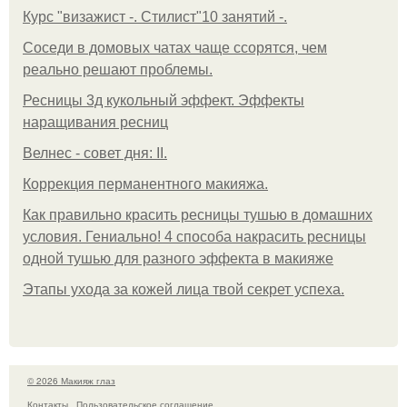
Курс "визажист -. Стилист"10 занятий -.
Соседи в домовых чатах чаще ссорятся, чем
реально решают проблемы.
Ресницы 3д кукольный эффект. Эффекты
наращивания ресниц
Велнес - совет дня: II.
Коррекция перманентного макияжа.
Как правильно красить ресницы тушью в домашних
условия. Гениально! 4 способа накрасить ресницы
одной тушью для разного эффекта в макияже
Этапы ухода за кожей лица твой секрет успеха.
© 2026 Макияж глаз
Контакты
Пользовательское соглашение