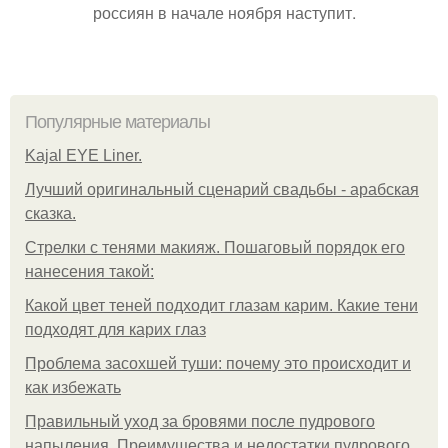
россиян в начале ноября наступит.
Популярные материалы
Kajal EYE Liner.
Лучший оригинальный сценарий свадьбы - арабская
сказка.
Стрелки с тенями макияж. Пошаговый порядок его
нанесения такой:
Какой цвет теней подходит глазам карим. Какие тени
подходят для карих глаз
Проблема засохшей туши: почему это происходит и
как избежать
Правильный уход за бровями после пудрового
напыления. Преимущества и недостатки пудрового