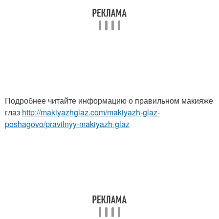
Подробнее читайте информацию о правильном макияже
глаз
http://makiyazhglaz.com/makiyazh-glaz-
poshagovo/pravilnyy-makiyazh-glaz