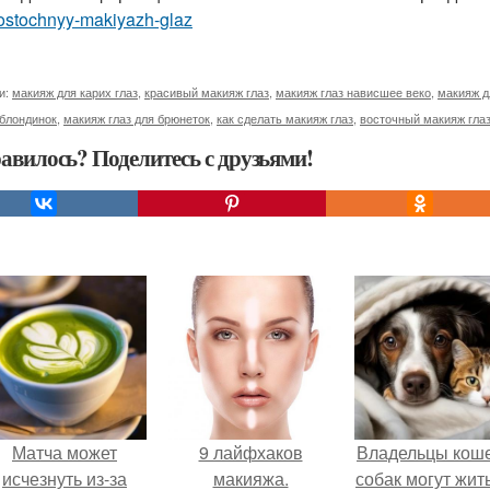
ostochnyy-makiyazh-glaz
и:
макияж для карих глаз
,
красивый макияж глаз
,
макияж глаз нависшее веко
,
макияж д
 блондинок
,
макияж глаз для брюнеток
,
как сделать макияж глаз
,
восточный макияж гла
авилось? Поделитесь с друзьями!
Матча может
9 лайфхаков
Владельцы коше
исчезнуть из-за
макияжа.
собак могут жит