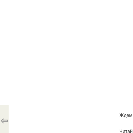
Ждем 
⇦
Читай