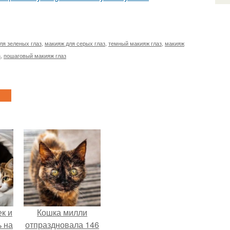
ля зеленых глаз
,
макияж для серых глаз
,
темный макияж глаз
,
макияж
з
,
пошаговый макияж глаз
к и
Кошка милли
ь на
отпраздновала 146