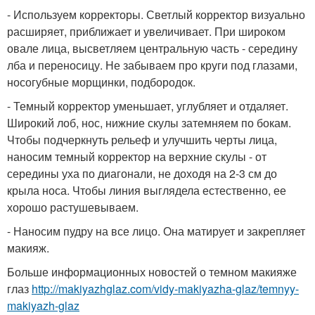
- Используем корректоры. Светлый корректор визуально
расширяет, приближает и увеличивает. При широком
овале лица, высветляем центральную часть - середину
лба и переносицу. Не забываем про круги под глазами,
носогубные морщинки, подбородок.
- Темный корректор уменьшает, углубляет и отдаляет.
Широкий лоб, нос, нижние скулы затемняем по бокам.
Чтобы подчеркнуть рельеф и улучшить черты лица,
наносим темный корректор на верхние скулы - от
середины уха по диагонали, не доходя на 2-3 см до
крыла носа. Чтобы линия выглядела естественно, ее
хорошо растушевываем.
- Наносим пудру на все лицо. Она матирует и закрепляет
макияж.
Больше информационных новостей о темном макияже
глаз
http://makiyazhglaz.com/vidy-makiyazha-glaz/temnyy-
makiyazh-glaz