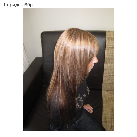
1 прядь= 60р