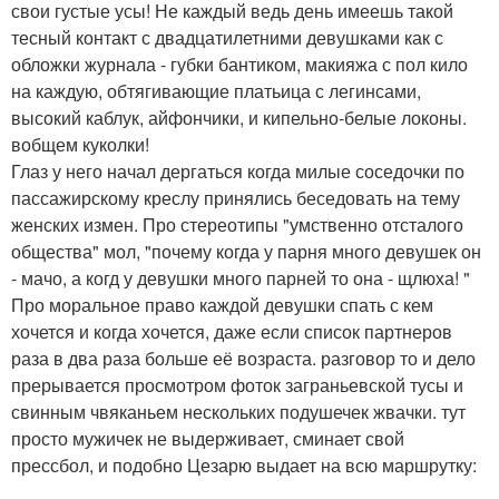
свои густые усы! Не каждый ведь день имеешь такой
тесный контакт с двадцатилетними девушками как с
обложки журнала - губки бантиком, макияжа с пол кило
на каждую, обтягивающие платьица с легинсами,
высокий каблук, айфончики, и кипельно-белые локоны.
вобщем куколки!
Глаз у него начал дергаться когда милые соседочки по
пассажирскому креслу принялись беседовать на тему
женских измен. Про стереотипы "умственно отсталого
общества" мол, "почему когда у парня много девушек он
- мачо, а когд у девушки много парней то она - щлюха! "
Про моральное право каждой девушки спать с кем
хочется и когда хочется, даже если список партнеров
раза в два раза больше её возраста. разговор то и дело
прерывается просмотром фоток заграньевской тусы и
свинным чвяканьем нескольких подушечек жвачки. тут
просто мужичек не выдерживает, сминает свой
прессбол, и подобно Цезарю выдает на всю маршрутку: