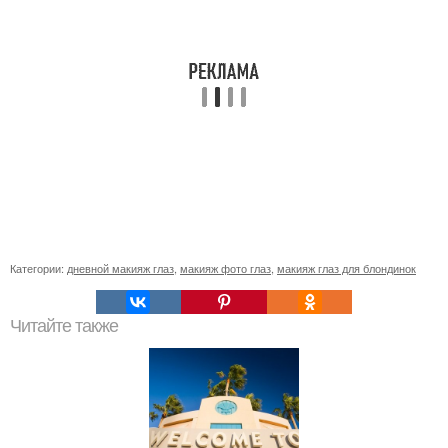
Категории:
дневной макияж глаз
,
макияж фото глаз
,
макияж глаз для блондинок
Читайте также