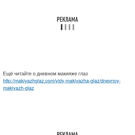
Ещё читайте о дневном макияже глаз
http://makiyazhglaz.com/vidy-makiyazha-glaz/dnevnoy-
makiyazh-glaz