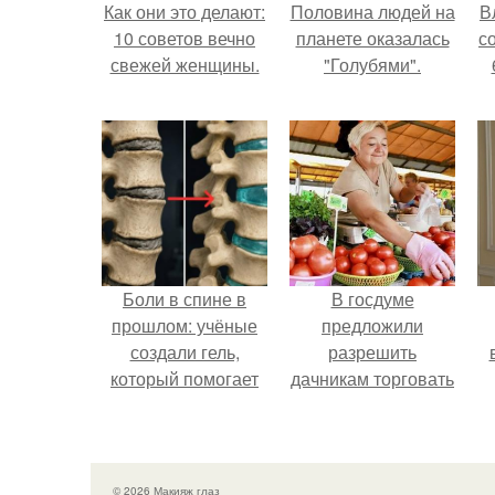
Как они это делают:
Половина людей на
В
10 советов вечно
планете оказалась
с
свежей женщины.
"Голубями".
Боли в спине в
В госдуме
прошлом: учёные
предложили
создали гель,
разрешить
который помогает
дачникам торговать
восстанавливать
своей
межпозвоночные
сельхозпродукцией
диски.
в людных местах.
© 2026 Макияж глаз