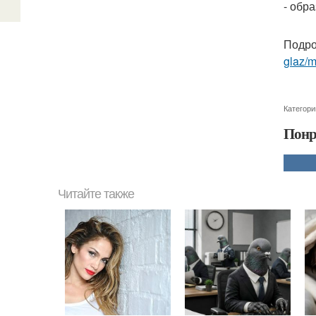
- обра
Подро
glaz/m
Категори
Понр
Читайте также