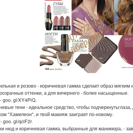
ельная и розово - коричневая гамма сделает образ мягким
розрачные оттенки, а для вечернего - более насыщенные.
- goo. gl/XY4PiQ.
невые тени - идеальное средство, чтобы подчеркнутьглаза
ком "Хамелеон", и твой макияж заиграет по-новому.
- goo. gl/qclF2r.
ки нюд и коричневая гамма, выбранные для маникюра, - з