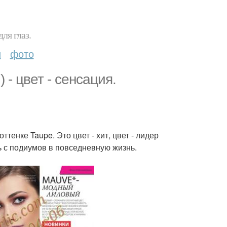
ля глаз.
и
фото
 - цвет - сенсация.
ттенке Taupe. Это цвет - хит, цвет - лидер
ь с подиумов в повседневную жизнь.