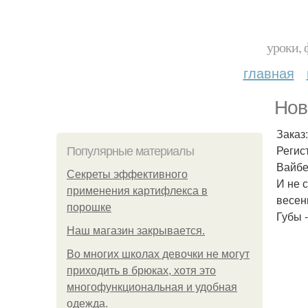
уроки, 
главная
Нов
Заказ:
Регис
Популярные материалы
Вайбе
Секреты эффективного
И не с
применения картифлекса в
весен
порошке
Губы -
Нaш магaзин зaкрывaeтся.
Во многих школах девочки не могут
приходить в брюках, хотя это
многофункциональная и удобная
одежда.