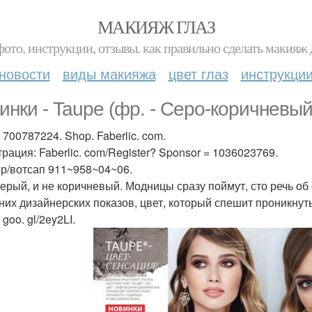
МАКИЯЖ ГЛАЗ
фото, инструкции, отзывы. как правильно сделать макияж д
новости
виды макияжа
цвет глаз
инструкци
инки - Taupe (фр. - Серо-коричневый)
 700787224. Shop. Faberlic. com.
трация: Faberlic. com/Register? Sponsor = 1036023769.
р/вотсап 911~958~04~06.
ерый, и не коричневый. Модницы сразу поймут, сто речь об о
них дизайнерских показов, цвет, который спешит проникнут
 goo. gl/2ey2LI.