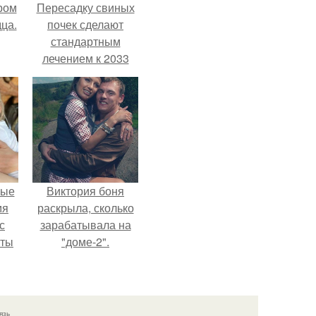
ром
Пересадку свиных
ца.
почек сделают
стандартным
лечением к 2033
году в Японии.
вые
Виктория боня
мя
раскрыла, сколько
с
зарабатывала на
аты
"доме-2".
оту
на
язь