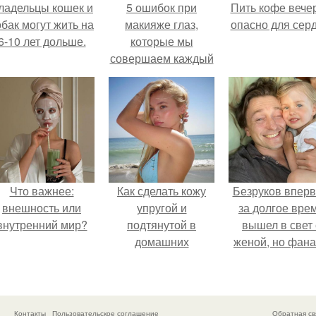
ладельцы кошек и
5 ошибок при
Пить кофе вече
обак могут жить на
макияже глаз,
опасно для серд
6-10 лет дольше.
которые мы
совершаем каждый
день?
Что важнее:
Как сделать кожу
Безруков впер
внешность или
упругой и
за долгое вре
внутренний мир?
подтянутой в
вышел в свет 
домашних
женой, но фан
условиях?
не оценили
скромную крас
Анны: "какая о
скучная.
Контакты
Пользовательское соглашение
Обратная св