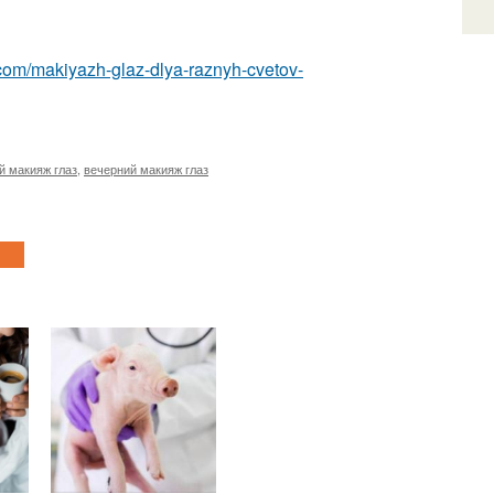
.com/makiyazh-glaz-dlya-raznyh-cvetov-
й макияж глаз
,
вечерний макияж глаз