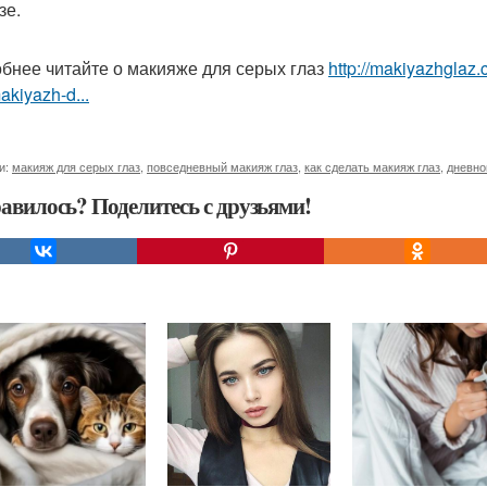
зе.
бнее читайте о макияже для серых глаз
http://makiyazhglaz
akiyazh-d...
и:
макияж для серых глаз
,
повседневный макияж глаз
,
как сделать макияж глаз
,
дневно
авилось? Поделитесь с друзьями!