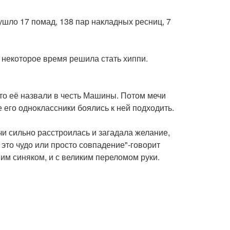
ушло 17 помад, 138 пар накладных ресниц, 7
а некоторое время решила стать хиппи.
то её назвали в честь Машины. Потом мечи
се его одноклассники боялись к ней подходить.
чи сильно расстроилась и загадала желание,
 это чудо или просто совпадение"-говорит
м синяком, и с великим переломом руки.