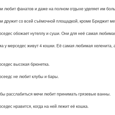
чи любит фанатов и даже на полном отдыхе уделяет им бол
чи дружит со всей съёмочной площадкой, кроме Бриджит ме
рседес обожает нутеллу и суши. Они для неё самая любимая
ма у мерседес живут 4 кошки. Её самая любимая хеленита, а
рседес высокая брюнетка.
рсеедс не любит клубы и бары.
обы расслабиться мечи любит принимать грязевые ванны.
рседес нравится, когда на ней лежит её кошка.