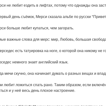
рси не любит ездить в лифтах, потому что однажды она заст
первый день съёмок, Мерси сказала альбе по русски "Привет
рси больше любит купаться, чем загорать.
мые важные слова для мерс: мир, Любовь, большая свобода
мерседес есть татуировка на ноге, о которой она никому не г
рседес немного знает английский язык.
гда мечи скучно, она начинает думать о разных вещах и впад
чи любит ложиться спать рано. Таким образом, если включё
ться и у неё весь день плохое настроение.