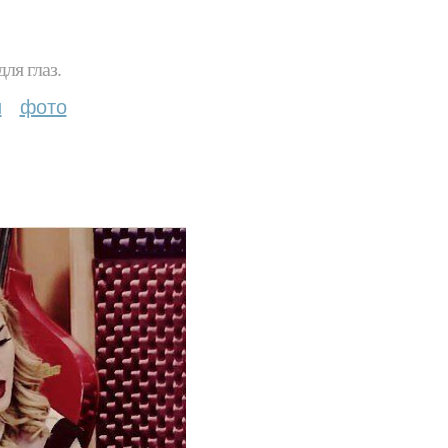
ля глаз.
и
фото