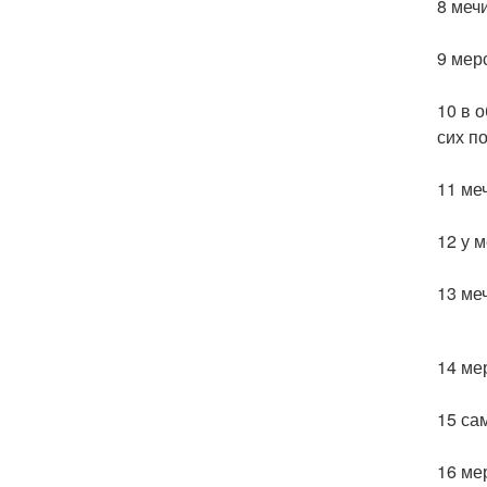
8 меч
9 мер
10 в 
сих по
11 ме
12 у 
13 ме
14 ме
15 са
16 ме