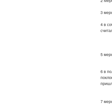
2 Мер
3 мер
4 в с
счита
5 мерс
6 в п
покло
пришл
7 мер