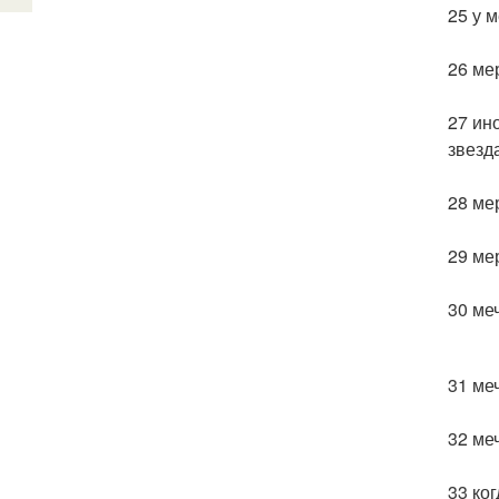
25 у 
26 ме
27 ин
звезда
28 ме
29 ме
30 ме
31 ме
32 ме
33 ког