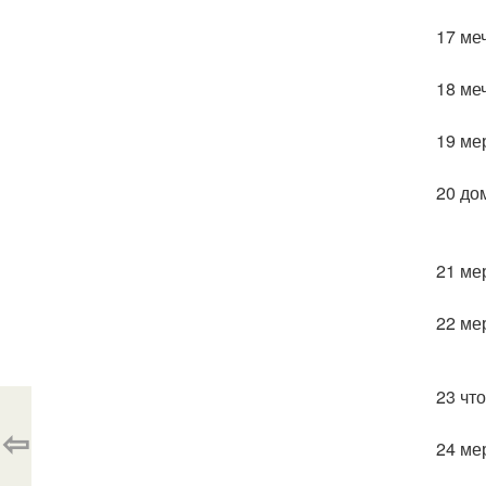
17 ме
18 ме
19 ме
20 до
21 ме
22 ме
23 чт
⇦
24 ме