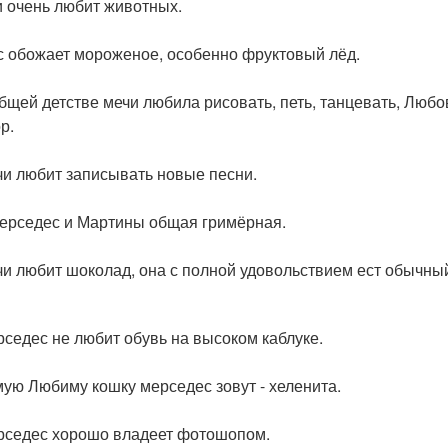
и очень любит животных.
с обожает мороженое, особенно фруктовый лёд.
общей детстве мечи любила рисовать, петь, танцевать, Любо
р.
чи любит записывать новые песни.
мерседес и Мартины общая гримёрная.
чи любит шоколад, она с полной удовольствием ест обычны
рседес не любит обувь на высоком каблуке.
мую Любиму кошку мерседес зовут - хеленита.
рседес хорошо владеет фотошопом.