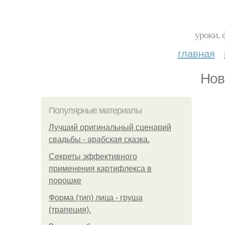
уроки, 
главная
Нов
Популярные материалы
Лучший оригинальный сценарий
свадьбы - арабская сказка.
Секреты эффективного
применения картифлекса в
порошке
Форма (тип) лица - груша
(трапеция).