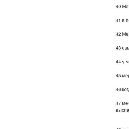
40 Ме
41 в 
42 Ме
43 са
44 у 
45 ме
46 ко
47 ме
выспа