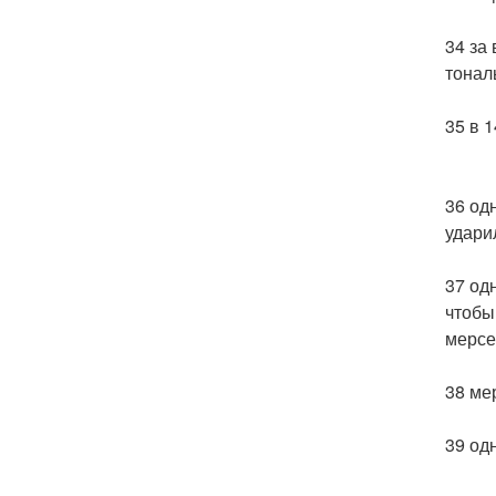
34 за
тонал
35 в 
36 од
ударил
37 од
чтобы
мерсе
38 ме
39 од