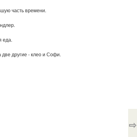
ьшую часть времени.
ндлер.
 еда.
 две другие - клео и Софи.
⇨