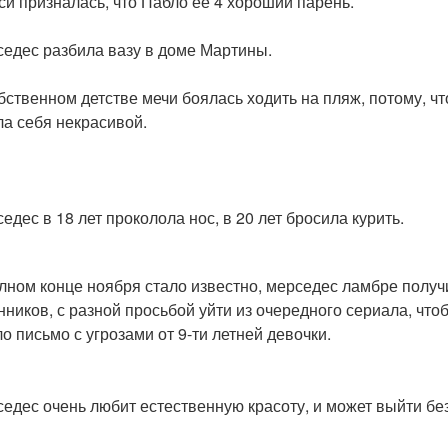
си призналась, что Пабло её 4 хороший парень.
седес разбила вазу в доме Мартины.
обственном детстве мечи боялась ходить на пляж, потому, чт
ла себя некрасивой.
едес в 18 лет проколола нос, в 20 лет бросила курить.
олном конце ноября стало известно, мерседес ламбре получ
нников, с разной просьбой уйти из очередного сериала, чтобы
о письмо с угрозами от 9-ти летней девочки.
седес очень любит естественную красоту, и может выйти бе