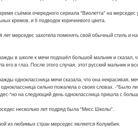
 время съёмок очередного сериала "Виолетта" на мерседес 
ьных кремов, и 5 подводок коричневого цвета.
14 лет мерседес захотела поменять свой обычный стиль и н
нажды в школе к мечи подошёл большой мальчик и сказал, ч
а его в глаз. После этого случая, этот русский мальчик и в
нажды одноклассница мечи сказала, что она некрасивая, ме
 одноклассница сильно пожалела о своих словах. -"Было ли
дес-"но на следующий день одноклассница пришла с больши
рседес несколько лет подряд была "Мисс Школы".
ной из любимых стран мерседес является Колумбия.