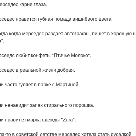
мерседес карие глаза.
рседес нравится губная помада вишнёвого цвета.
огда когда мерседес раздаёт автографы, пишет в хорошую 
".
рсеедс любит конфеты "Птичье Молоко".
рседес в реальной жизни добрая.
чи часто гуляет в парке с Мартиной.
чи ненавидит запах стирального порошка.
чи нравится марка одежды "Zara".
да-то в советской детстве мерседес хотела стать русалкой.